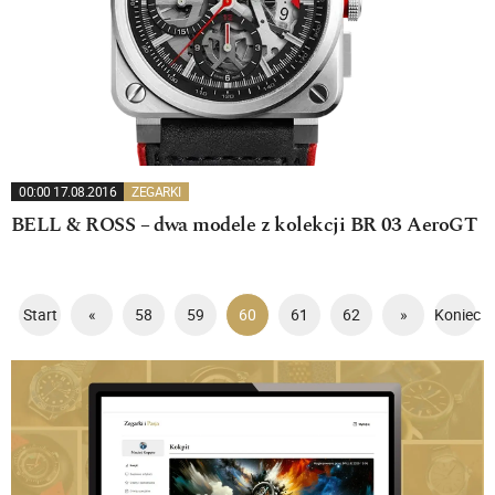
00:00 17.08.2016
ZEGARKI
BELL & ROSS – dwa modele z kolekcji BR 03 AeroGT
Start
«
58
59
60
61
62
»
Koniec