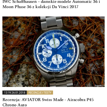
IWC Schaffhausen – damskie modele Automatic 36 i
Moon Phase 36 z kolekcji Da Vinci 2017
13:19 26.01.2018
RECENZJE I TESTY
Recenzja: AVIATOR Swiss Made - Airacobra P45
Chrono Auto