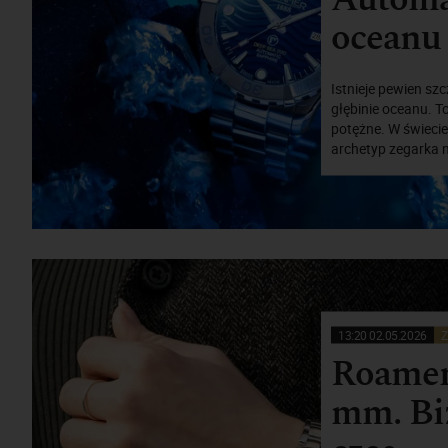
oceanu
Istnieje pewien sz
głębinie oceanu. T
potężne. W świeci
archetyp zegarka 
13:20 02.05.2026
Z
Roamer
mm. Biż