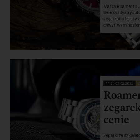
Marka Roamer to „
twierdzi dystrybut
zegarkami tej szwa
chwytliwym hasłem 
11:35 03.02.2026
Z
Roamer
zegarek
cenie
Zegarki ze szkiele