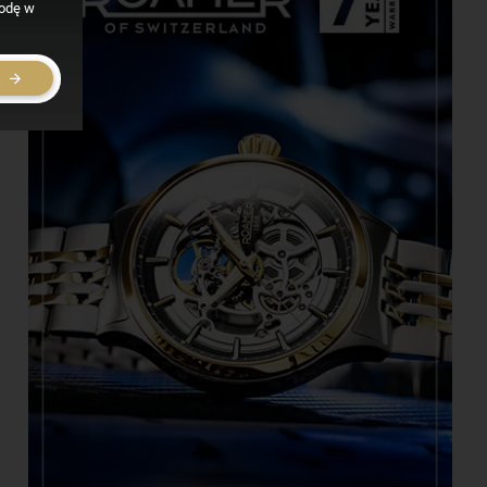
godę w
E