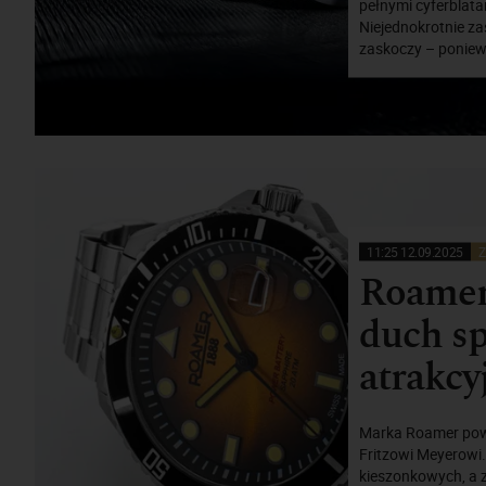
pełnymi cyferblatam
Niejednokrotnie za
zaskoczy – poniew
11:25 12.09.2025
Z
Roamer 
duch sp
atrakcy
Marka Roamer powst
Fritzowi Meyerow
kieszonkowych, a 