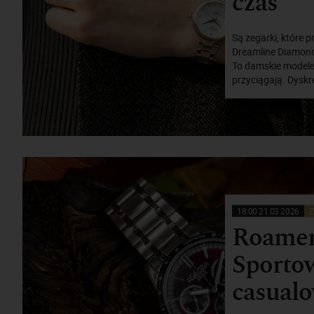
czas
Są zegarki, które p
Dreamline Diamonds
To damskie modele,
przyciągają. Dyskr
18:00 21.03.2026
Z
Roamer
Sportow
casual