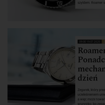
szyldem. Roamer sz
09:00 19.07.2025
Z
Roamer 
Ponadc
mechan
dzień
Zegarek, który prez
ucieleśnieniem uni
a więc może towar
wszystko, bo zegar