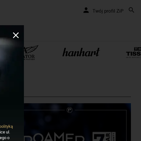
Twój profil ZiP
polityką
ce ul.
nego o