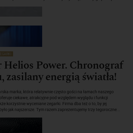
EGARKI
 Helios Power. Chronograf
, zasilany energią światła!
rska marka, która relatywnie często gości na łamach naszego
oferuje ciekawe, atrakcyjne pod względem wyglądu i funkcji
że korzystnie wyceniane zegarki. Firma dba też o to, by jej
 było jak najszersze. Tym razem zaprezentujemy trzy tegoroczne...