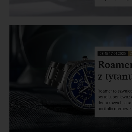
08:45 17.04.2025
Z
Roamer
z tytanu
Roamer to szwajca
portalu, ponieważ 
dodatkowych, a tak
portfolio ofertowe