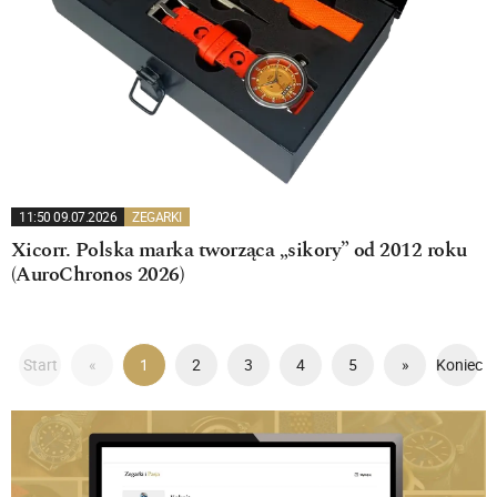
11:50 09.07.2026
ZEGARKI
Xicorr. Polska marka tworząca „sikory” od 2012 roku
(AuroChronos 2026)
Start
«
1
2
3
4
5
»
Koniec