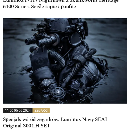
Luminox F-117 Nighthawk x Skunkworks Heritage
6400 Series. Ściśle tajne / poufne
11:50 05.06.2024
ZEGARKI
Specjals wśród zegarków. Luminox Navy SEAL
Original 3001.H.SET