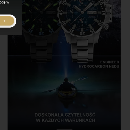
godę w
E