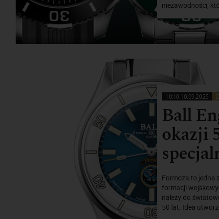
niezawodności, któ
10:10 10.09.2025
Z
Ball En
okazji 
specjal
Formoza to jedna z
formacji wojskowych
należy do światowe
50 lat. Idea utworz