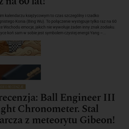
z na 60 lat!
im kalendarzu księżycowym to czas szczególny i rzadko
nistego Konia (Bing Wu). To połączenie występuje tylko raz na 60
urze Wschodu emocje, jakich nie wywołuje żaden inny znak zodiaku.
zyce koń sam w sobie jest symbolem czystej energii Yang –...
IDEO RECENZJE
ecenzja: Ball Engineer III
ght Chronometer. Stal
tarcza z meteorytu Gibeon!