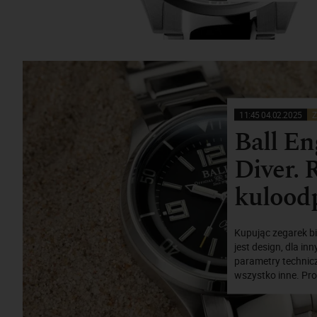
11:45 04.02.2025
Z
Ball En
Diver. 
kulood
Kupując zegarek bi
jest design, dla i
parametry techniczn
wszystko inne. Pr