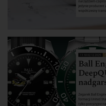
narzędziem często s
jedynie producent 
współczesny transp
11:10 02.12.2025
Z
Ball E
DeepQU
nadgar
Zegarek Ball Engin
formacji United Sta
tylko precyzyjne na