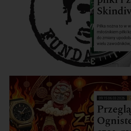
Skindiv
Piłka nożna to w w
miłośnikiem piłki k
do zmiany upodobań
wielu zawodników,
09:15 06.03.2026
Z
Przeglą
Ogniste