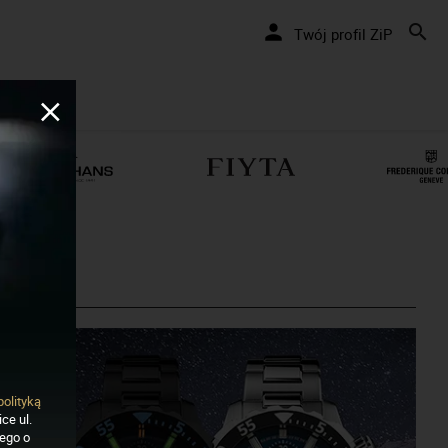
Twój profil ZiP
polityką
ce ul.
nego o