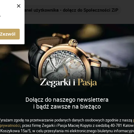
×
Nakręcamy pozytywnie... cały czas!
.
AGAZYN ZEGARKI I PASJA
Zezwól
Dołącz do naszego newslettera
i bądź zawsze na bieżąco
yrażam zgodę na przetwarzanie podanych danych osobowych zgodnie z naszą
EGARKI
prywatności
, przez firmę Zegarki i Pasja Maciej Kopyto z siedzibą 40-781 Katowi
admaster Perseverer.
Koszykowa 15a/5, w celu przesyłania mi elektronicznego biuletynu informacyj