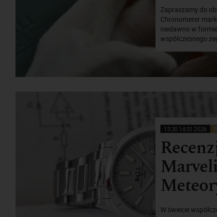
Zapraszamy do obej
Chronometer marki
niedawno w formie 
współczesnego zeg
13:20 14.01.2026
R
Recenzj
Marvel
Meteory
W świecie współcz