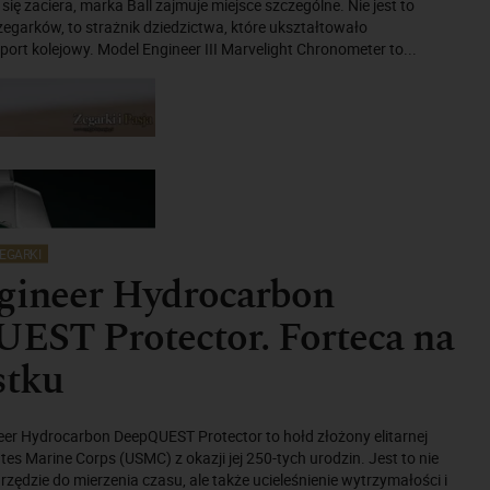
ię zaciera, marka Ball zajmuje miejsce szczególne. Nie jest to
zegarków, to strażnik dziedzictwa, które ukształtowało
ort kolejowy. Model Engineer III Marvelight Chronometer to...
EGARKI
ngineer Hydrocarbon
EST Protector. Forteca na
stku
eer Hydrocarbon DeepQUEST Protector to hołd złożony elitarnej
tes Marine Corps (USMC) z okazji jej 250-tych urodzin. Jest to nie
rzędzie do mierzenia czasu, ale także ucieleśnienie wytrzymałości i