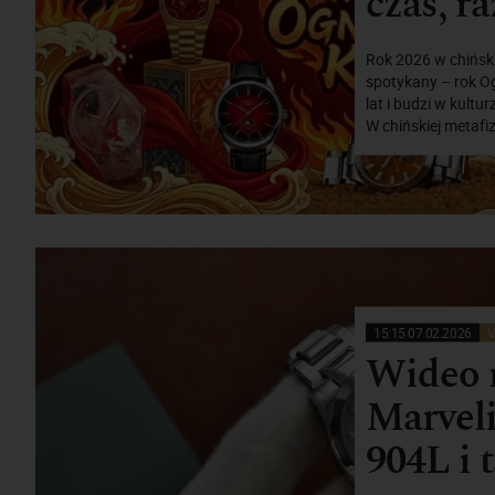
czas, ra
Rok 2026 w chińsk
spotykany – rok Og
lat i budzi w kult
W chińskiej metafi
15:15 07.02.2026
V
Wideo r
Marveli
904L i 