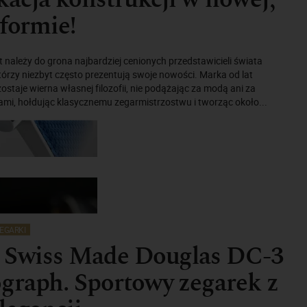
 formie!
należy do grona najbardziej cenionych przedstawicieli świata
którzy niezbyt często prezentują swoje nowości. Marka od lat
staje wierna własnej filozofii, nie podążając za modą ani za
mi, hołdując klasycznemu zegarmistrzostwu i tworząc około...
EGARKI
r Swiss Made Douglas DC-3
graph. Sportowy zegarek z