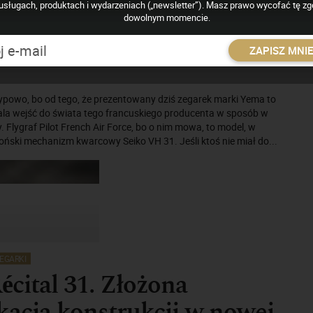
Oficjalny zegarek
usługach, produktach i wydarzeniach („newsletter”). Masz prawo wycofać tę z
dowolnym momencie.
kich Sił Powietrznych i
ZAPISZ MNI
znych
ypowo, bo od tego, że prezentowany dziś zegarek marki Yema to
ala wejść do świata tego francuskiego producenta w sposób w
 Flygraf Pilot French Air Force, bo o nim mowa, to model, w
oński mechanizm kwarcowy Seiko VH 31. Jeśli ktoś nie miał do...
EGARKI
écital 31. Złożona
acja konstrukcji w nowej,