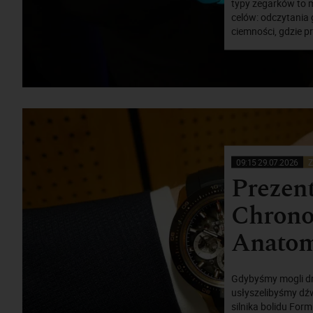
typy zegarków to m
celów: odczytania
ciemności, gdzie p
09:15 29.07.2026
Z
Prezen
Chronom
Anatomi
Gdybyśmy mogli dra
usłyszelibyśmy dźw
silnika bolidu Form