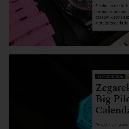
Festina to dzisiaj
Festina, która pod 
czasów, kiedy sied
którego zegarki do
11:20 30.07.2026
Z
Zegarek
Big Pil
Calend
Przyjęło się uważać