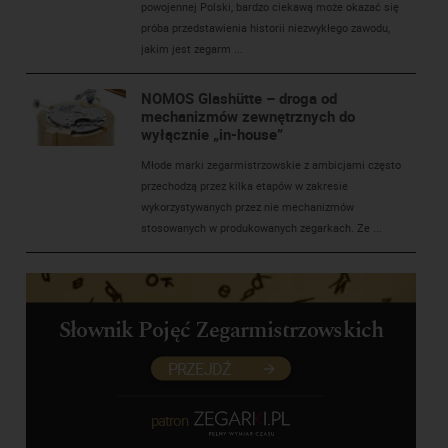
powojennej Polski, bardzo ciekawą może okazać się
próba przedstawienia historii niezwykłego zawodu,
jakim jest zegarm ...
NOMOS Glashütte – droga od
mechanizmów zewnętrznych do
wyłącznie „in-house”
Młode marki zegarmistrzowskie z ambicjami często
przechodzą przez kilka etapów w zakresie
wykorzystywanych przez nie mechanizmów
stosowanych w produkowanych zegarkach. Ze ...
Słownik Pojęć Zegarmistrzowskich
PRZEJDŹ
patron