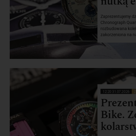
nutką e
Zaprezentujemy dzi
Chronograph Quart
rozbudowana kolek
zakorzeniona na na
12:20 31.07.2026
Z
Prezen
Bike. Z
kolarst