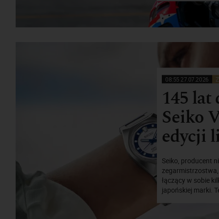
08:55 27.07.2026
Z
145 lat
Seiko 
edycji 
Seiko, producent 
zegarmistrzostwa,
łączący w sobie kil
japońskiej marki.