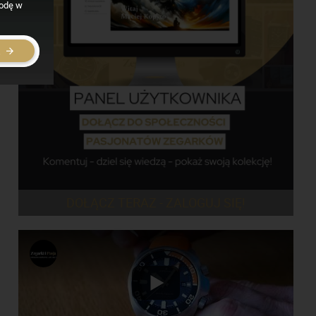
godę w
E
DOŁĄCZ TERAZ - ZALOGUJ SIĘ!