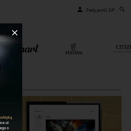
Twój profil ZiP
polityką
ce ul.
nego o