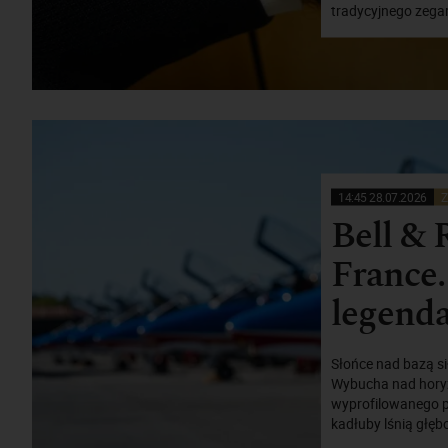
tradycyjnego zega
14:45 28.07.2026
Z
Bell & 
France
legend
Słońce nad bazą si
Wybucha nad horyz
wyprofilowanego po
kadłuby lśnią głębo