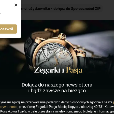
×
Nakręcamy pozytywnie... cały czas!
.
AGAZYN ZEGARKI I PASJA
Zezwól
Dołącz do naszego newslettera
i bądź zawsze na bieżąco
EGARKI
yrażam zgodę na przetwarzanie podanych danych osobowych zgodnie z naszą
ygraf Pilot French Air
prywatności
, przez firmę Zegarki i Pasja Maciej Kopyto z siedzibą 40-781 Katowi
Koszykowa 15a/5, w celu przesyłania mi elektronicznego biuletynu informacyj