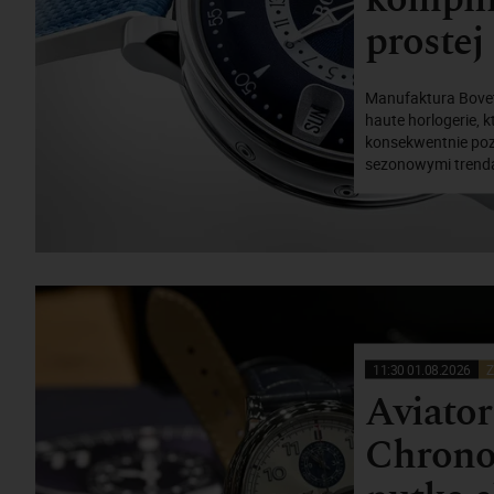
prostej
Manufaktura Bovet 
haute horlogerie, 
konsekwentnie pozo
sezonowymi trenda
11:30 01.08.2026
Z
Aviato
Chrono