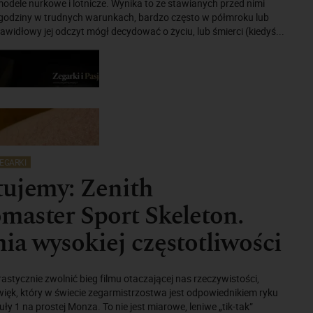
odele nurkowe i lotnicze. Wynika to ze stawianych przed nimi
 godziny w trudnych warunkach, bardzo często w półmroku lub
rawidłowy jej odczyt mógł decydować o życiu, lub śmierci (kiedyś...
EGARKI
tujemy: Zenith
aster Sport Skeleton.
a wysokiej częstotliwości
stycznie zwolnić bieg filmu otaczającej nas rzeczywistości,
ięk, który w świecie zegarmistrzostwa jest odpowiednikiem ryku
uły 1 na prostej Monza. To nie jest miarowe, leniwe „tik-tak”