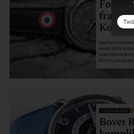
Force. 
francus
Kosmic
Zacznę trochę niet
model, który pozw
miarę ekonomiczny.
którym pracuje jap
11:35 03.08.2026
Z
Bovet R
komplik