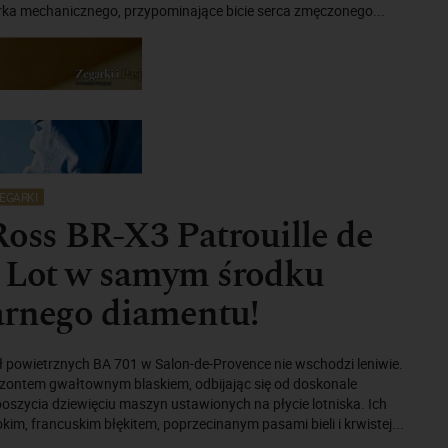
rka mechanicznego, przypominające bicie serca zmęczonego...
EGARKI
Ross BR-X3 Patrouille de
. Lot w samym środku
arnego diamentu!
ł powietrznych BA 701 w Salon-de-Provence nie wschodzi leniwie.
ontem gwałtownym blaskiem, odbijając się od doskonale
szycia dziewięciu maszyn ustawionych na płycie lotniska. Ich
kim, francuskim błękitem, poprzecinanym pasami bieli i krwistej...