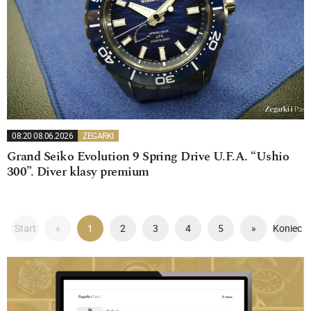
08:20 08.06.2026
ZEGARKI
Grand Seiko Evolution 9 Spring Drive U.F.A. “Ushio
300”. Diver klasy premium
Start
«
1
2
3
4
5
»
Koniec