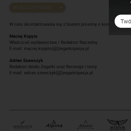
WYŚLIJ ZAPYTANIE
W celu skontaktowania się z biurem prosimy o kontakt na: red
Maciej Kopyto
Właściciel wydawnictwa / Redaktor Naczelny
E-mail: maciej.kopyto(@)zegarkiipasja.pl
Adrian Szewczyk
Redaktor działu Zegarki oraz Recenzje i testy
E-mail: adrian.szewczyk(@)zegarkiipasja.pl