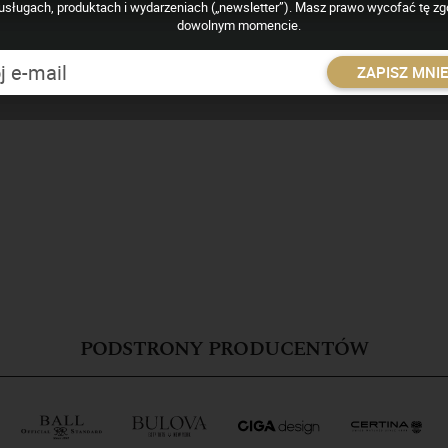
usługach, produktach i wydarzeniach („newsletter”). Masz prawo wycofać tę z
dowolnym momencie.
ZAPISZ MNI
akcja(@)zegarkiipasja.pl, bądź skorzystanie z formularza kontakt
PODSTRONY PRODUCENTÓW