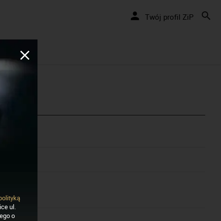
Twój profil ZiP
polityką
ce ul.
nego o