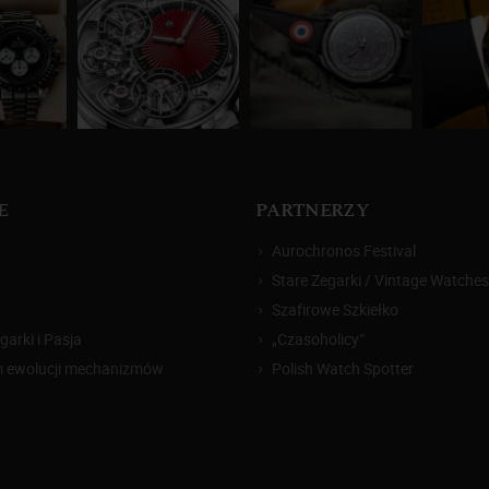
E
PARTNERZY
Aurochronos Festival
Stare Zegarki / Vintage Watches
Szafirowe Szkiełko
arki i Pasja
„Czasoholicy”
m ewolucji mechanizmów
Polish Watch Spotter