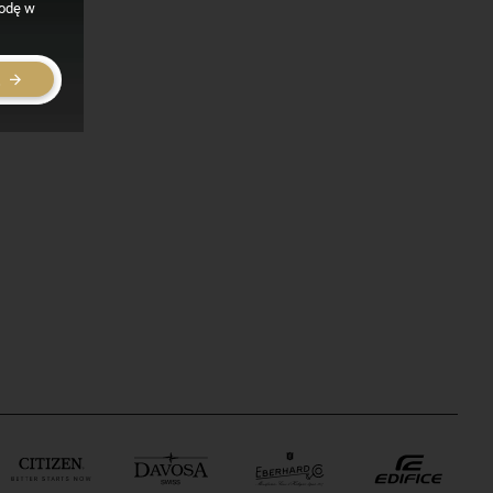
godę w
E
owego