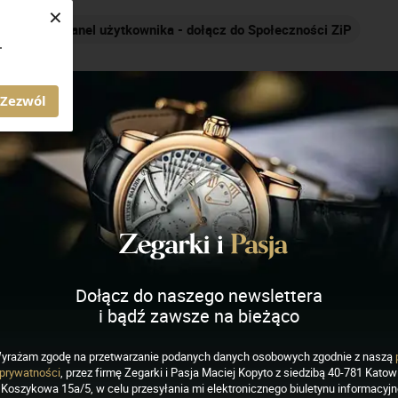
×
Panel użytkownika - dołącz do Społeczności ZiP
.
AGAZYN ZEGARKI I PASJA
Zezwól
Dołącz do naszego newslettera
i bądź zawsze na bieżąco
yrażam zgodę na przetwarzanie podanych danych osobowych zgodnie z naszą
prywatności
, przez firmę Zegarki i Pasja Maciej Kopyto z siedzibą 40-781 Katowi
Koszykowa 15a/5, w celu przesyłania mi elektronicznego biuletynu informacyj