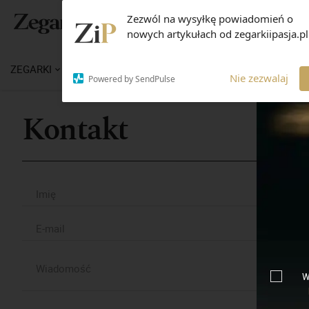
Zezwól na wysyłkę powiadomień o
nowych artykułach od zegarkiipasja.pl
ZEGARKI
WIADOMOŚCI
WIEDZA
MARKI
M
Nie zezwalaj
Powered by SendPulse
Kontakt
W