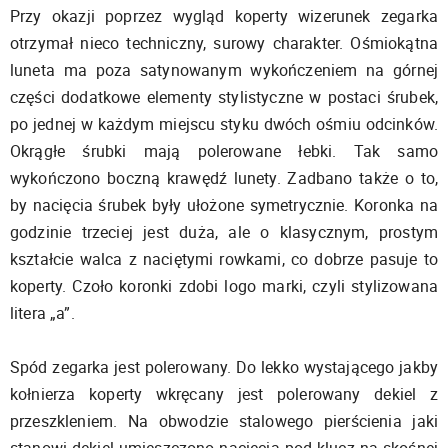
Przy okazji poprzez wygląd koperty wizerunek zegarka
otrzymał nieco techniczny, surowy charakter. Ośmiokątna
luneta ma poza satynowanym wykończeniem na górnej
części dodatkowe elementy stylistyczne w postaci śrubek,
po jednej w każdym miejscu styku dwóch ośmiu odcinków.
Okrągłe śrubki mają polerowane łebki. Tak samo
wykończono boczną krawędź lunety. Zadbano także o to,
by nacięcia śrubek były ułożone symetrycznie. Koronka na
godzinie trzeciej jest duża, ale o klasycznym, prostym
kształcie walca z naciętymi rowkami, co dobrze pasuje to
koperty. Czoło koronki zdobi logo marki, czyli stylizowana
litera „a”.
Spód zegarka jest polerowany. Do lekko wystającego jakby
kołnierza koperty wkręcany jest polerowany dekiel z
przeszkleniem. Na obwodzie stalowego pierścienia jaki
stanowi dekiel umieszczono nacięcia pod klucz na skośnej