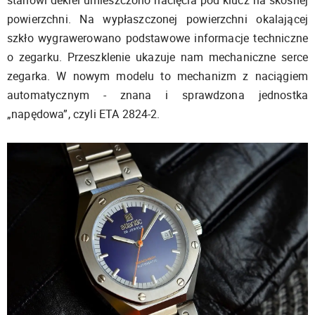
powierzchni. Na wypłaszczonej powierzchni okalającej
szkło wygrawerowano podstawowe informacje techniczne
o zegarku. Przeszklenie ukazuje nam mechaniczne serce
zegarka. W nowym modelu to mechanizm z naciągiem
automatycznym - znana i sprawdzona jednostka
„napędowa”, czyli ETA 2824-2.