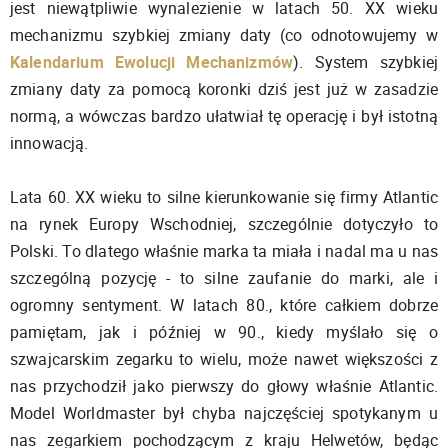
jest niewątpliwie wynalezienie w latach 50. XX wieku
mechanizmu szybkiej zmiany daty (co odnotowujemy w
Kalendarium Ewolucji Mechanizmów
). System szybkiej
zmiany daty za pomocą koronki dziś jest już w zasadzie
normą, a wówczas bardzo ułatwiał tę operację i był istotną
innowacją.
Lata 60. XX wieku to silne kierunkowanie się firmy Atlantic
na rynek Europy Wschodniej, szczególnie dotyczyło to
Polski. To dlatego właśnie marka ta miała i nadal ma u nas
szczególną pozycję - to silne zaufanie do marki, ale i
ogromny sentyment. W latach 80., które całkiem dobrze
pamiętam, jak i później w 90., kiedy myślało się o
szwajcarskim zegarku to wielu, może nawet większości z
nas przychodził jako pierwszy do głowy właśnie Atlantic.
Model Worldmaster był chyba najczęściej spotykanym u
nas zegarkiem pochodzącym z kraju Helwetów, będąc