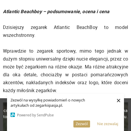
Atlantic Beachboy – podsumowanie, ocena i cena
Dzisiejszy zegarek Atlantic BeachBoy to model
wszechstronny.
Wprawdzie to zegarek sportowy, mimo tego jednak w
dużym stopniu uniwersalny dzięki nucie elegancji, przez co
może być zegarkiem na różne okazje. Ma różne atrakcyjne
dla oka detale, chociażby w postaci pomarańczowych
akcentów, nakładanych indeksów oraz logo, które doceni
każdy miłośnik zegarków.
×
Zezwól na wysyłkę powiadomień o nowych
W celu poprawienia jakości usług korzystamy z plików
artykułach od zegarkiipasja.pl.
cookies. Pozostanie na stronie oznacza, iż wyrażasz zgodę na
Powered by SendPulse
to, że pliki cookies będą przechowywane w Twoim urządzeniu.
Więcej informacji
AKCEPTUJĘ
Zezwól
Nie zezwalaj