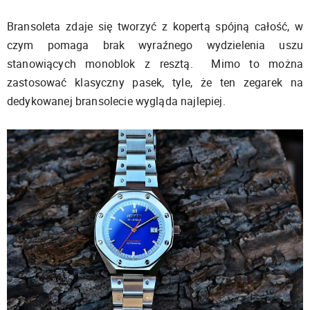
Bransoleta zdaje się tworzyć z kopertą spójną całość, w
czym pomaga brak wyraźnego wydzielenia uszu
stanowiących monoblok z resztą. Mimo to można
zastosować klasyczny pasek, tyle, że ten zegarek na
dedykowanej bransolecie wygląda najlepiej.