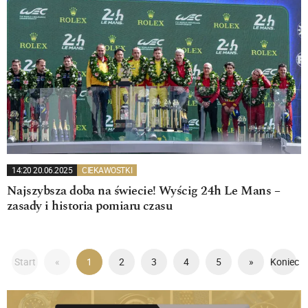
14:20 20.06.2025
CIEKAWOSTKI
Najszybsza doba na świecie! Wyścig 24h Le Mans –
zasady i historia pomiaru czasu
Start
«
1
2
3
4
5
»
Koniec