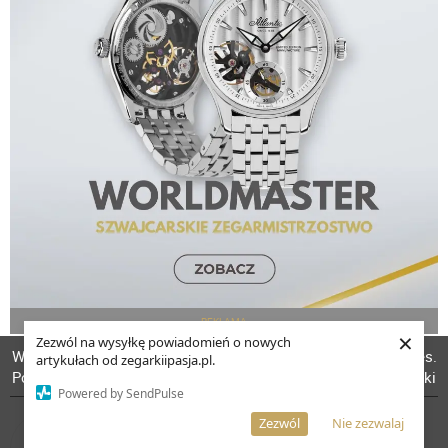
REKLAMA
×
Zezwól na wysyłkę powiadomień o nowych
W celu poprawienia jakości usług korzystamy z plików cookies.
artykułach od zegarkiipasja.pl.
Pozostanie na stronie oznacza, iż wyrażasz zgodę na to, że pliki
POPULARNE FRAZY
Powered by SendPulse
cookies będą przechowywane w Twoim urządzeniu.
Więcej informacji
AKCEPTUJĘ
Zezwól
Nie zezwalaj
ZEGAREK