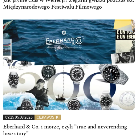
Jak płynie czas w Wenecji? Zegarki gwiazd podczas 82.
Międzynarodowego Festiwalu Filmowego
09:25 05.08.2025
CIEKAWOSTKI
Eberhard & Co. i morze, czyli “true and neverending
love story”