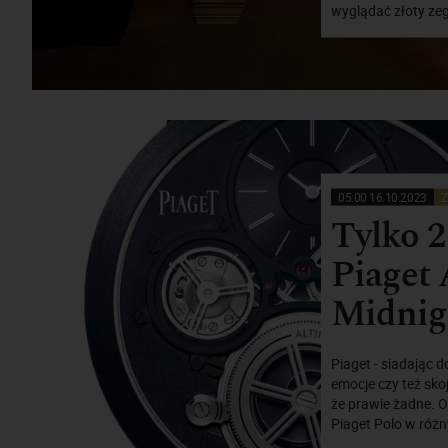
wyglądać złoty zega
05:00 16.10.2023
Z
Tylko 2
Piaget 
Midnig
Piaget - siadając 
emocje czy też sko
że prawie żadne. 
Piaget Polo w różn