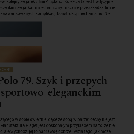
ł kolejny zegarek z linii Altiplano. Kolekcja ta jest tradycyjnie
 cienkimi zegarkami mechanicznymi, co nie przeszkadza firmie
 zaawansowanych komplikacji konstrukcji mechanizmu. Nie...
EGARKI
Polo 79. Szyk i przepych
w sportowo-eleganckim
u
czącego w sobie dwie “nie idące ze sobą w parze” cechy nie jest
Manufaktura Piaget jest doskonałym przykładem na to, że nie
bić, ale wychodzi jej to naprawdę dobrze. Wizja tego, jak może