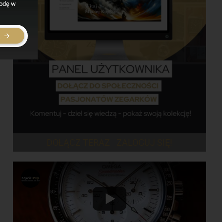
godę w
E
DOŁĄCZ TERAZ - ZALOGUJ SIĘ!