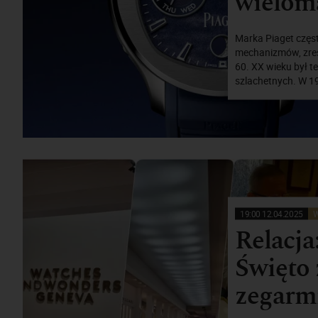
wielom
Marka Piaget częst
mechanizmów, zresz
60. XX wieku był t
szlachetnych. W 19
19:00 12.04.2025
W
Relacja
Święto 
zegarm