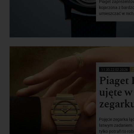
Piaget zaprezentowa
kojarzona z bardzo
umieszczać w nich
11:35 22.02.2024
Z
Piaget 
ujęte 
zegark
Pojęcie zegarka łą
łatwym zadaniem. 
tylko potrafi to ro