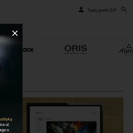
Twój profil ZiP
polityką
ce ul.
nego o