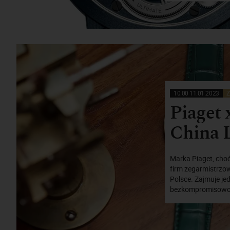
10:00 11.01.2023
Z
Piaget 
China 
Marka Piaget, choć
firm zegarmistrzo
Polsce. Zajmuje je
bezkompromisowo l