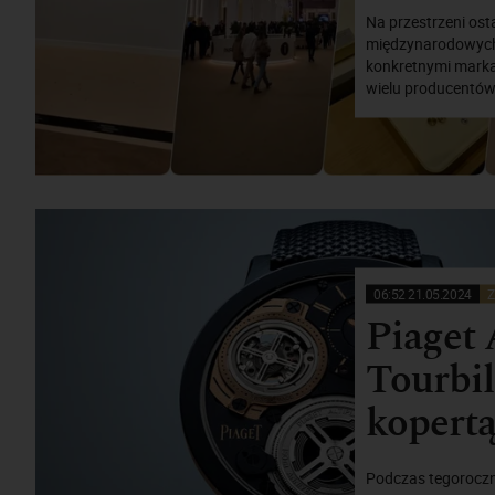
Na przestrzeni ost
międzynarodowych
konkretnymi markam
wielu producentów 
06:52 21.05.2024
Z
Piaget 
Tourbil
kopertą
Podczas tegoroczn