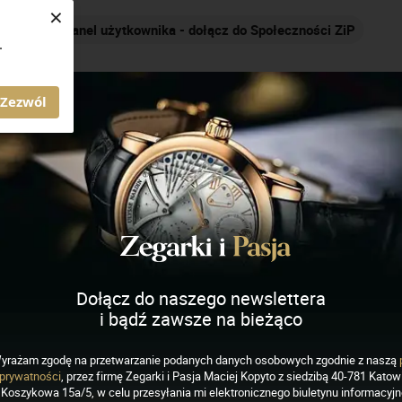
×
Nakręcamy pozytywnie... cały czas!
.
AGAZYN ZEGARKI I PASJA
Zezwól
Dołącz do naszego newslettera
i bądź zawsze na bieżąco
yrażam zgodę na przetwarzanie podanych danych osobowych zgodnie z naszą
IADOMOŚCI
prywatności
, przez firmę Zegarki i Pasja Maciej Kopyto z siedzibą 40-781 Katowi
owa marka Piaget
Koszykowa 15a/5, w celu przesyłania mi elektronicznego biuletynu informacyj