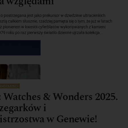
a względami
o postrzegana jest jako prekursor w dziedzinie ultracienkich
tą całkiem słusznie, rzadziej pamięta się o tym, że już w latach
eż pionierem w kwestii cyferblatów wykonywanych z kamieni
79 roku po raz pierwszy światło dzienne ujrzała kolekcja...
IADOMOŚCI
: Watches & Wonders 2025.
zegarków i
istrzostwa w Genewie!