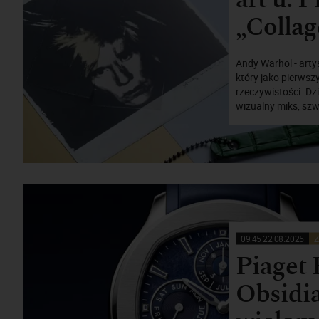
„Collag
Andy Warhol - artys
który jako pierwszy
rzeczywistości. Dzi
wizualny miks, szw
09:45 22.08.2025
Z
Piaget 
Obsidi