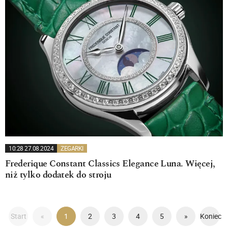
10:28 27.08.2024
ZEGARKI
Frederique Constant Classics Elegance Luna. Więcej,
niż tylko dodatek do stroju
Start
«
1
2
3
4
5
»
Koniec