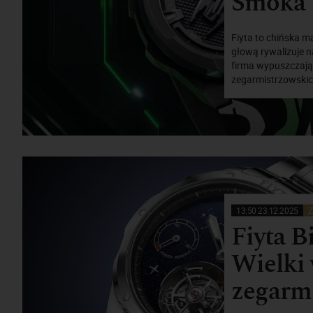
Smoka
Fiyta to chińska 
głową rywalizuje 
firma wypuszczają
zegarmistrzowskich
13:50 23.12.2025
Z
Fiyta B
Wielki
zegarm