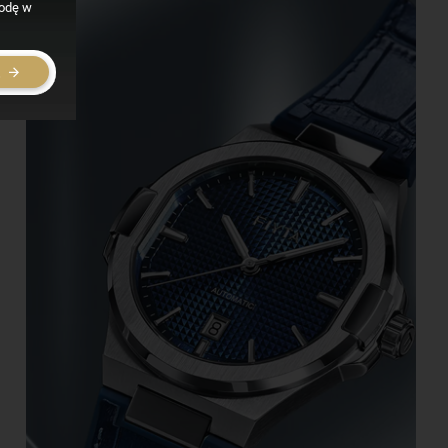
godę w
E