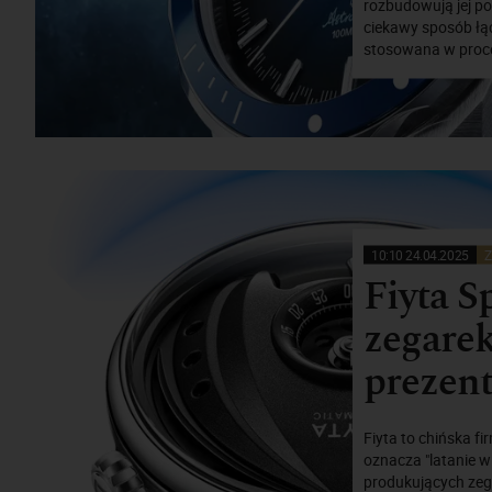
rozbudowują jej po
ciekawy sposób łą
stosowana w proces
10:10 24.04.2025
Z
Fiyta S
zegare
prezent
Fiyta to chińska f
oznacza "latanie w
produkujących zega