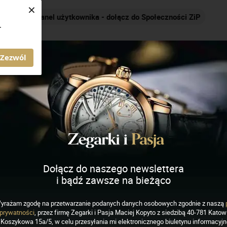
×
Nakręcamy pozytywnie... cały czas!
.
AGAZYN ZEGARKI I PASJA
Zezwól
Dołącz do naszego newslettera
i bądź zawsze na bieżąco
yrażam zgodę na przetwarzanie podanych danych osobowych zgodnie z naszą
EGARKI
prywatności
, przez firmę Zegarki i Pasja Maciej Kopyto z siedzibą 40-781 Katowi
eronautic „Mars 500”
Koszykowa 15a/5, w celu przesyłania mi elektronicznego biuletynu informacyj