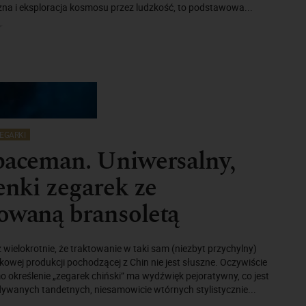
zna i eksploracja kosmosu przez ludzkość, to podstawowa...
EGARKI
paceman. Uniwersalny,
ienki zegarek ze
owaną bransoletą
wielokrotnie, że traktowanie w taki sam (niezbyt przychylny)
kowej produkcji pochodzącej z Chin nie jest słuszne. Oczywiście
o określenie „zegarek chiński” ma wydźwięk pejoratywny, co jest
ywanych tandetnych, niesamowicie wtórnych stylistycznie...