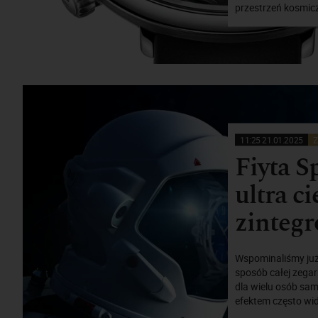
przestrzeń kosmic
11:25 21.01.2025
Z
Fiyta S
ultra c
zintegr
Wspominaliśmy już 
sposób całej zegar
dla wielu osób sam
efektem często wid