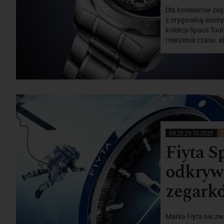
Dla koneserów zeg
z oryginalną estet
kolekcji Space Tou
mierzenia czasu, al
09:25 29.10.2025
Z
Fiyta S
odkryw
zegark
Marka Fiyta nie z