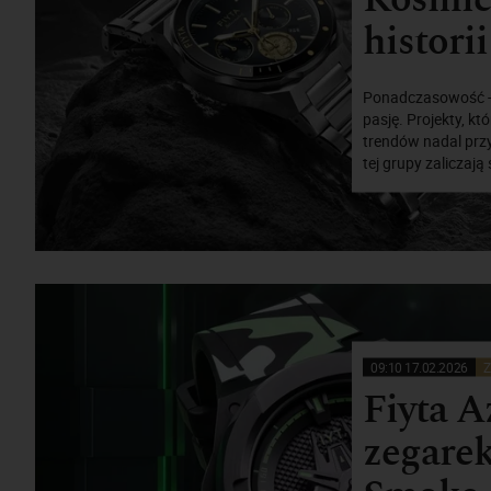
historii
Ponadczasowość - 
pasję. Projekty, k
trendów nadal przy
tej grupy zaliczają
09:10 17.02.2026
Z
Fiyta A
zegarek