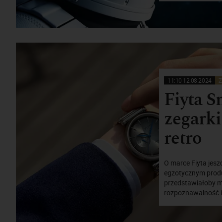
11:10 12.08.2024
Z
Fiyta 
zegarki
retro
O marce Fiyta jesz
egzotycznym produ
przedstawiałoby mi
rozpoznawalność i