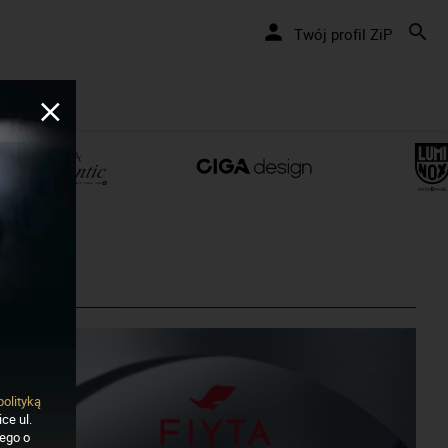
Twój profil ZiP
polityką
ce ul.
nego o