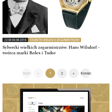
22:00 06.08.2016
SYLWETKI WIELKICH ZEGARMISTRZÓW
Sylwetki wielkich zegarmistrzów: Hans Wilsdorf –
twórca marki Rolex i Tudor
Start
«
1
2
»
Koniec