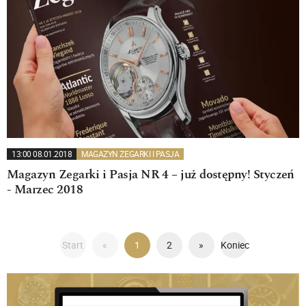
13:00 08.01.2018
MAGAZYN ZEGARKI I PASJA
Magazyn Zegarki i Pasja NR 4 – już dostępny! Styczeń
- Marzec 2018
Start
«
1
2
»
Koniec