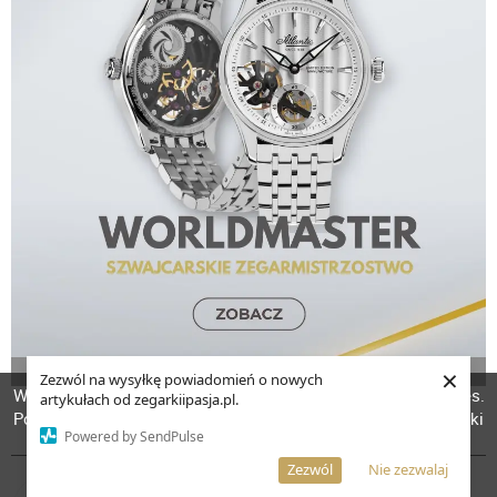
×
REKLAMA
Zezwól na wysyłkę powiadomień o nowych
W celu poprawienia jakości usług korzystamy z plików cookies.
artykułach od zegarkiipasja.pl.
Pozostanie na stronie oznacza, iż wyrażasz zgodę na to, że pliki
POPULARNE FRAZY
Powered by SendPulse
cookies będą przechowywane w Twoim urządzeniu.
Więcej informacji
AKCEPTUJĘ
Zezwól
Nie zezwalaj