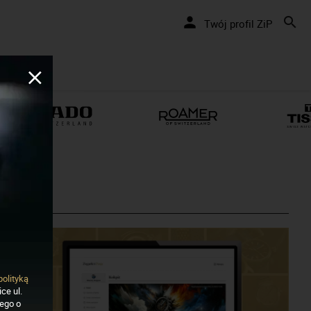
Twój profil ZiP
polityką
ce ul.
nego o