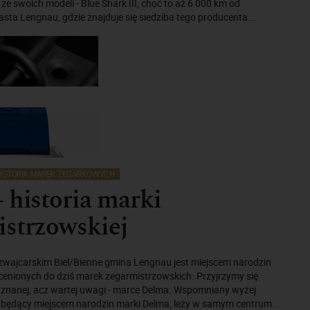
 ze swoich modeli - Blue Shark III, choć to aż 6 000 km od
sta Lengnau, gdzie znajduje się siedziba tego producenta...
ISTORIA MAREK ZEGARKOWYCH
 historia marki
istrzowskiej
zwajcarskim Biel/Bienne gmina Lengnau jest miejscem narodzin
cenionych do dziś marek zegarmistrzowskich. Przyjrzymy się
ej znanej, acz wartej uwagi - marce Delma. Wspomniany wyżej
, będący miejscem narodzin marki Delma, leży w samym centrum...