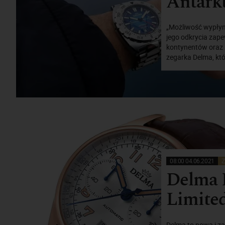
Antark
„Możliwość wypłyni
jego odkrycia zap
kontynentów oraz 
zegarka Delma, któ
08:00 04.06.2021
Z
Delma 
Limited
Delma to nowa i z