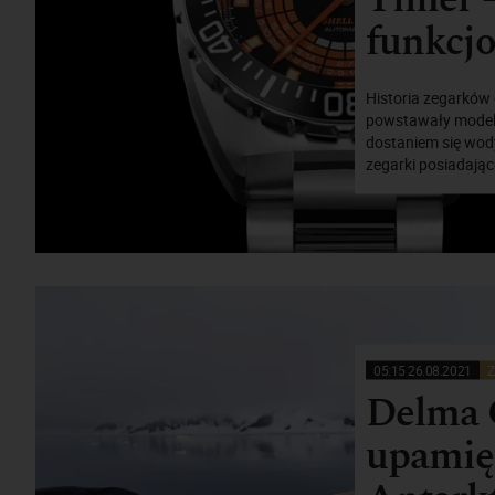
funkcjo
Historia zegarków 
powstawały modele
dostaniem się wody
zegarki posiadają
05:15 26.08.2021
Z
Delma 
upamięt