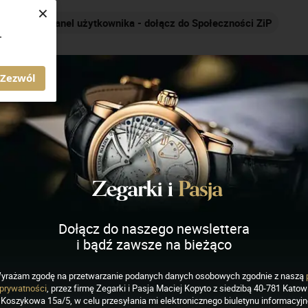
×
Nakręcamy pozytywnie... cały czas!
.
AGAZYN ZEGARKI I PASJA
Zezwól
Dołącz do naszego newslettera
i bądź zawsze na bieżąco
yrażam zgodę na przetwarzanie podanych danych osobowych zgodnie z naszą
EGARKI
prywatności
, przez firmę Zegarki i Pasja Maciej Kopyto z siedzibą 40-781 Katowi
we „piloty” z kolekcji
Koszykowa 15a/5, w celu przesyłania mi elektronicznego biuletynu informacyj