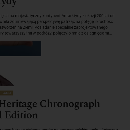
tydy
ęcia na majestatyczny kontynent Antarktydy z okazji 200 lat od
ewniła zdumiewającą perspektywę patrząc na potęgę i kruchość
stworzeń na Ziemi. Posiadanie specjalnie zaprojektowanego
ry towarzyszył mi w podróży, połączyło mnie z osiągnięciami...
EGARKI
Heritage Chronograph
 Edition
arazem bardzo ciekawa marka na naszym polskim rynku. Śpieszę z