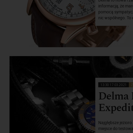
informacją, że ma
pomocą sympatyczn
nic wspólnego. To 
13:30 17.03.2021
Z
Delma B
Expedi
Najgłębsze jezioro
miejsce do testow