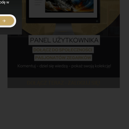
godę w
E
DOŁĄCZ TERAZ - ZALOGUJ SIĘ!