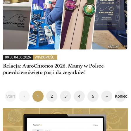
09:30 04.06.2026
WIADOMOŚCI
Relacja: AuroChronos 2026. Mamy w Polsce
prawdziwe święto pasji do zegarków!
Start
«
1
2
3
4
5
»
Koniec