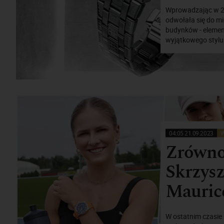
Wprowadzając w 20
odwołała się do mi
budynków - elemen
wyjątkowego stylu.
04:05 21.09.2023
W
Zrówno
Skrzys
Mauric
W ostatnim czasie 