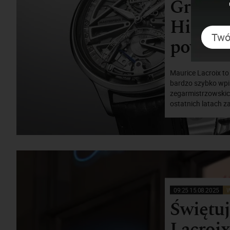
Grand D
History
powrac
Maurice Lacroix to
bardzo szybko wpi
zegarmistrzowskich
ostatnich latach 
09:25 15.08.2025
W
Świętuj
Lacroix