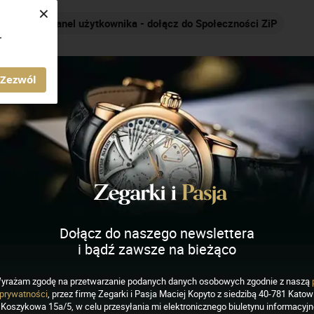
×
Nakręcamy pozytywnie... cały czas!
.
AGAZYN ZEGARKI I PASJA
Zezwól
e Lacroix
Dołącz do naszego newslettera
i bądź zawsze na bieżąco
EGARKI
yrażam zgodę na przetwarzanie podanych danych osobowych zgodnie z naszą
 Lacroix 1975 Master
prywatności
, przez firmę Zegarki i Pasja Maciej Kopyto z siedzibą 40-781 Katowi
Koszykowa 15a/5, w celu przesyłania mi elektronicznego biuletynu informacyj