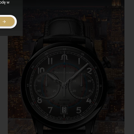
godę w
E