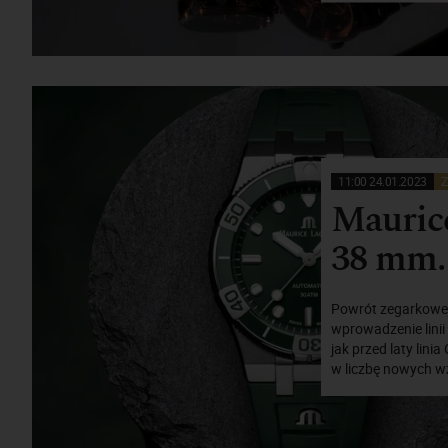
11:00 24.01.2023
Z
Mauric
38 mm.
Powrót zegarkowej 
wprowadzenie linii
jak przed laty lini
w liczbę nowych wz