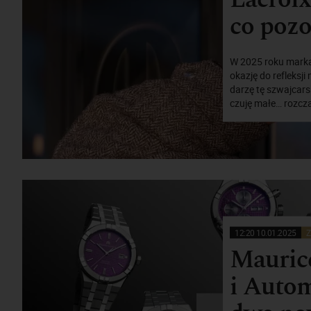
co pozo
W 2025 roku marka
okazję do refleksji
darzę tę szwajcars
czuję małe… rozczar
12:20 10.01.2025
Z
Mauric
i Autom