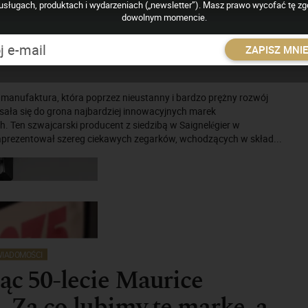
ate Retrograde.
usługach, produktach i wydarzeniach („newsletter”). Masz prawo wycofać tę z
dowolnym momencie.
czna specjalność marki
ZAPISZ MNI
a
 manufaktura, która poprzez nieustanny i bardzo prężny rozwój
sała się do grona najbardziej innowacyjnych marek
. Ten szwajcarski producent z siedzibą w Saignelégier w
zaprezentował szereg ciekawych zegarków, wchodzących w skład...
IADOMOŚCI
ąc 50-lecie Maurice
. Za co lubimy tę markę, a