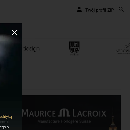
Twój profil ZiP
polityką
ce ul.
nego o