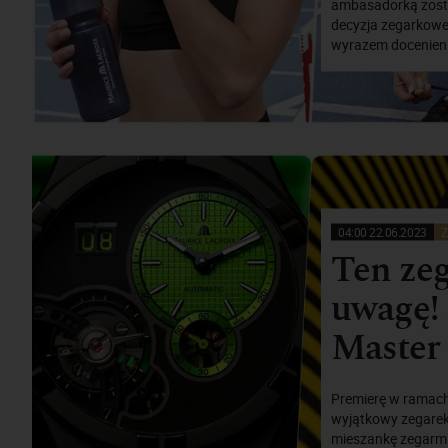
ambasadorką zosta
decyzja zegarkowej
wyrazem docenienia
04:00 22.06.2023
Z
Ten zeg
uwagę!
Master
Premierę w ramach
wyjątkowy zegarek 
mieszankę zegarmis