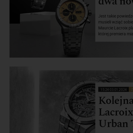
dwa no
Jest takie powiedz
musieli wziąć sobi
Maurcie Lacroix pl
której premiera mi
15:24 03.01.2024
Z
Kolejn
Lacroix
Urban 