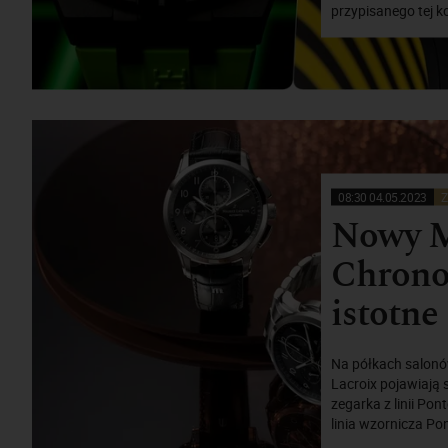
przypisanego tej k
08:30 04.05.2023
Z
Nowy M
Chronog
istotne
Na półkach salonó
Lacroix pojawiają 
zegarka z linii P
linia wzornicza Po