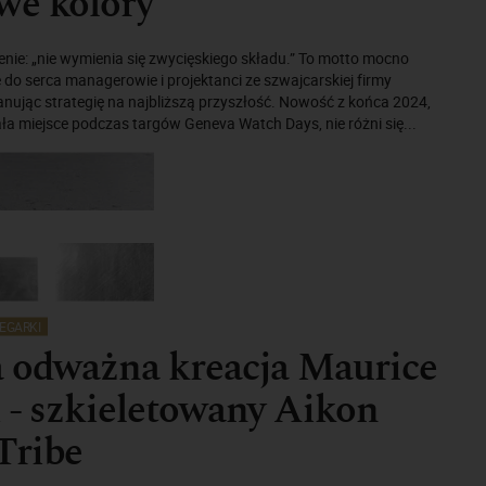
we kolory
enie: „nie wymienia się zwycięskiego składu.” To motto mocno
e do serca managerowie i projektanci ze szwajcarskiej firmy
anując strategię na najbliższą przyszłość. Nowość z końca 2024,
ała miejsce podczas targów Geneva Watch Days, nie różni się...
EGARKI
a odważna kreacja Maurice
 - szkieletowany Aikon
Tribe