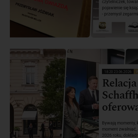
czytelniczek, tow
pojawienie się ksi
- przemysł zegarmi
18:20 23.06.2026
W
Relacja
Schaffh
oferow
Bywają momenty, ki
moment zwalniać, g
2026 roku, dokładn