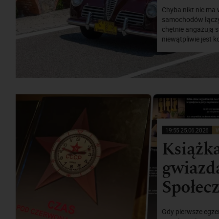
Chyba nikt nie ma 
samochodów łączy 
chętnie angażują s
niewątpliwie jest 
19:55 25.06.2026
W
Książk
gwiazdą
Społecz
Gdy pierwsze egze