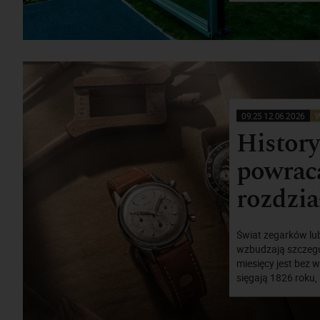
09:25 12.06.2026
W
Histor
powraca
rozdzia
Świat zegarków lub
wzbudzają szczegó
miesięcy jest bez 
sięgają 1826 roku,