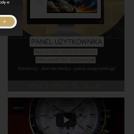
godę w
E
DOŁĄCZ TERAZ - ZALOGUJ SIĘ!