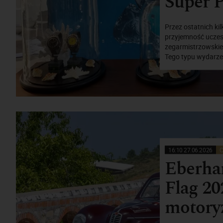
Super 
Przez ostatnich ki
przyjemność uczes
zegarmistrzowskie
Tego typu wydarzen
16:10 27.06.2026
C
Eberhar
Flag 20
motoryz