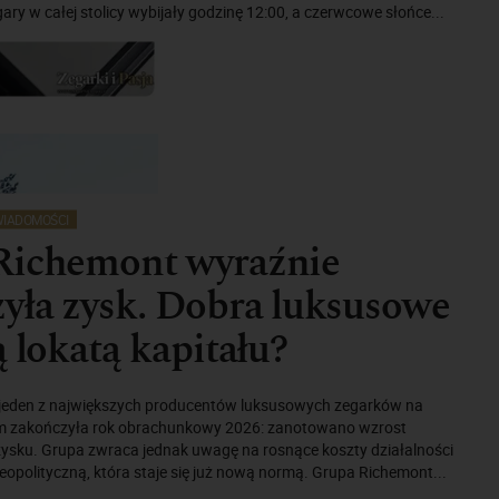
ry w całej stolicy wybijały godzinę 12:00, a czerwcowe słońce...
IADOMOŚCI
Richemont wyraźnie
yła zysk. Dobra luksusowe
ą lokatą kapitału?
jeden z największych producentów luksusowych zegarków na
em zakończyła rok obrachunkowy 2026: zanotowano wzrost
ysku. Grupa zwraca jednak uwagę na rosnące koszty działalności
opolityczną, która staje się już nową normą. Grupa Richemont...