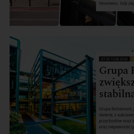
fenomenu. Gdy zega
07:35 15.06.2026
W
Grupa 
zwiększ
stabiln
Grupa Richemont, 
świecie, z sukces
przychodów oraz z
oraz niepewność ge