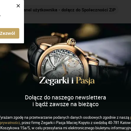
×
Nakręcamy pozytywnie... cały czas!
.
AGAZYN ZEGARKI I PASJA
Zezwól
Dołącz do naszego newslettera
i bądź zawsze na bieżąco
yrażam zgodę na przetwarzanie podanych danych osobowych zgodnie z naszą
IADOMOŚCI
prywatności
, przez firmę Zegarki i Pasja Maciej Kopyto z siedzibą 40-781 Katowi
 wśród największych
Koszykowa 15a/5, w celu przesyłania mi elektronicznego biuletynu informacyj