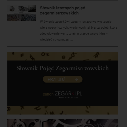
Słownik istotnych pojęć
zegarmistrzowskich
W świecie zegarków i zegarmistrzostwa występuje
wiele specyficznych, właściwych tej branży pojęć, które
zdecydowanie warto znać, a przede wszystkim –
wiedzieć co oznaczaj ...
Słownik Pojęć Zegarmistrzowskich
PRZEJDŹ
patron