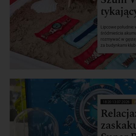
tykając
Lipcowe południe 
śródmieścia akumul
rozmywać w gęstej,
za budynkami klubu
18:20 13.07.2026
W
Relacja
zaskaku