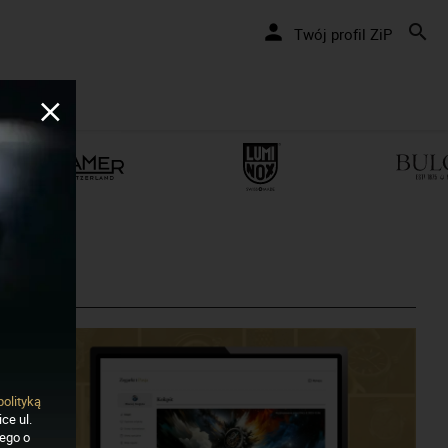
Twój profil ZiP
polityką
ce ul.
nego o