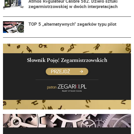
Atmos Régulateur Calibre 582. Dzieło sztuki
zegarmistrzowskiej w dwóch interpretacjach
TOP 5 „alternatywnych” zegarków typu pilot
Słownik Pojęć Zegarmistrzowskich
PRZEJDŹ
patron