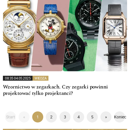
08:35 04.05.2025
WIEDZA
Wzornictwo w zegarkach. Czy zegarki powinni
projektować tylko projektanci?
Start
«
1
2
3
4
5
»
Koniec