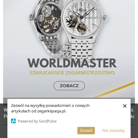
REKLAMA
×
Zezwól na wysyłkę powiadomień o nowych
W celu poprawienia jakości usług korzystamy z plików cookies.
artykułach od zegarkiipasja.pl.
Pozostanie na stronie oznacza, iż wyrażasz zgodę na to, że pliki
POPULARNE FRAZY
Powered by SendPulse
cookies będą przechowywane w Twoim urządzeniu.
Więcej informacji
AKCEPTUJĘ
Zezwól
Nie zezwalaj
ZEGAREK