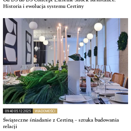
Od DS do DS Concept Extreme Shock Resistance.
Historia i ewolucja systemu Certiny
09:40 05.12.2025
WIADOMOŚCI
Świąteczne śniadanie z Certiną – sztuka budowania
relacji