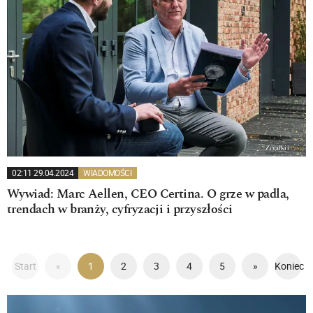
02:11 29.04.2024
WIADOMOŚCI
Wywiad: Marc Aellen, CEO Certina. O grze w padla,
trendach w branży, cyfryzacji i przyszłości
Start
«
1
2
3
4
5
»
Koniec