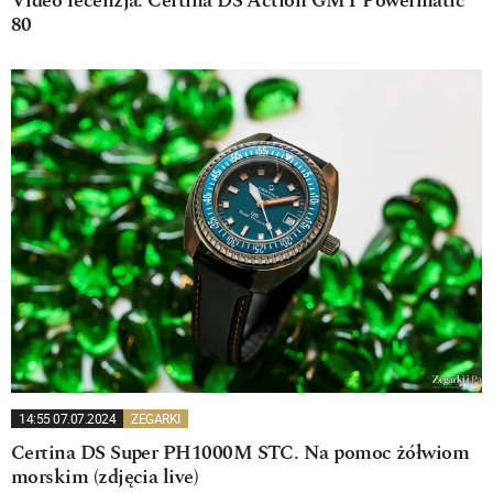
Video recenzja: Certina DS Action GMT Powermatic
80
14:55 07.07.2024
ZEGARKI
Certina DS Super PH1000M STC. Na pomoc żółwiom
morskim (zdjęcia live)