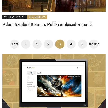
21:38 21.11.2014
WIADOMOŚCI
Adam Sztaba i Roamer. Polski ambasador marki
Start
«
1
2
3
4
»
Koniec