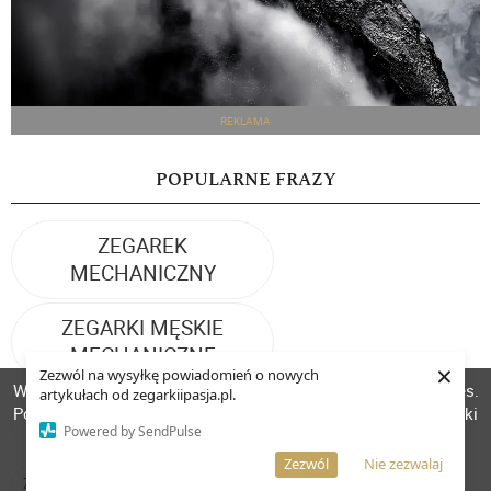
REKLAMA
POPULARNE FRAZY
ZEGAREK
MECHANICZNY
ZEGARKI MĘSKIE
MECHANICZNE
×
Zezwól na wysyłkę powiadomień o nowych
W celu poprawienia jakości usług korzystamy z plików cookies.
artykułach od zegarkiipasja.pl.
ZEGARKI
Pozostanie na stronie oznacza, iż wyrażasz zgodę na to, że pliki
ZEGARKI AUTOMATYCZNE
Powered by SendPulse
SZWAJCARSKIE
cookies będą przechowywane w Twoim urządzeniu.
Więcej informacji
AKCEPTUJĘ
Zezwól
Nie zezwalaj
ZEGARKI SPORTOWE
PRESTIŻOWE ZEGARKI