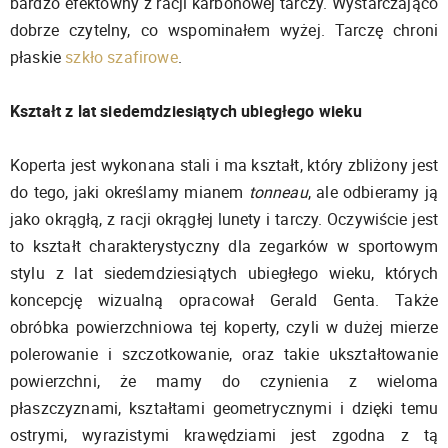
bardzo efektowny z racji karbonowej tarczy. Wystarczająco
dobrze czytelny, co wspominałem wyżej. Tarczę chroni
płaskie
szkło szafirowe
.
Kształt z lat siedemdziesiątych ubiegłego wieku
Koperta jest wykonana stali i ma kształt, który zbliżony jest
do tego, jaki określamy mianem
tonneau
, ale odbieramy ją
jako okrągłą, z racji okrągłej lunety i tarczy. Oczywiście jest
to kształt charakterystyczny dla zegarków w sportowym
stylu z lat siedemdziesiątych ubiegłego wieku, których
koncepcję wizualną opracował Gerald Genta. Także
obróbka powierzchniowa tej koperty, czyli w dużej mierze
polerowanie i szczotkowanie, oraz takie ukształtowanie
powierzchni, że mamy do czynienia z wieloma
płaszczyznami, kształtami geometrycznymi i dzięki temu
ostrymi, wyrazistymi krawędziami jest zgodna z tą