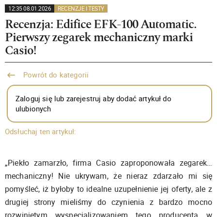
12:35 08.01.2026
RECENZJE I TESTY
Recenzja: Edifice EFK-100 Automatic.
Pierwszy zegarek mechaniczny marki
Casio!
Powrót do kategorii
Zaloguj się lub zarejestruj aby dodać artykuł do
ulubionych
Odsłuchaj ten artykuł:
„Piekło zamarzło, firma Casio zaproponowała zegarek…
mechaniczny! Nie ukrywam, że nieraz zdarzało mi się
pomyśleć, iż byłoby to idealne uzupełnienie jej oferty, ale z
drugiej strony mieliśmy do czynienia z bardzo mocno
rozwiniętym wyspecjalizowaniem tego producenta w