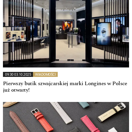
09:30 03.10.2025
WIADOMOŚCI
Pierwszy butik szwajcarskiej marki Longines w Polsce
już otwarty!