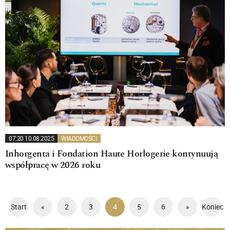
07:20 10.08.2025
WIADOMOŚCI
Inhorgenta i Fondation Haute Horlogerie kontynuują
współpracę w 2026 roku
Start
«
2
3
4
5
6
»
Koniec