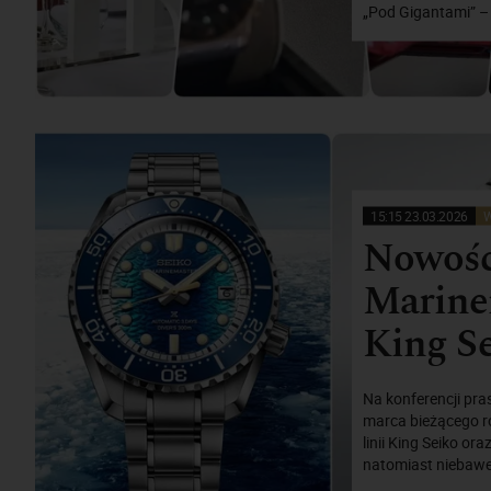
„Pod Gigantami” – 
15:15 23.03.2026
W
Nowości
Marinem
King S
Na konferencji pras
marca bieżącego r
linii King Seiko o
natomiast niebawe