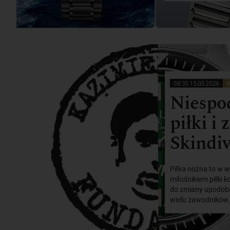
08:35 15.03.2026
W
Niespo
piłki i
Skindiv
Piłka nożna to w w
miłośnikiem piłki k
do zmiany upodobań
wielu zawodników,