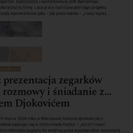
gel Cut: zastrzeżony i opatentowany szlif diamentów,
ci przez tę firmę. Lata pracy nad rozwojem tego projektu
ostały wprowadzone jako – jak pisze marka – „nowy wyraz...
IADOMOŚCI
: prezentacja zegarków
 rozmowy i śniadanie z…
em Djokovićem
9 marca 2026 roku w Warszawie, historia spotkała się z
alnie wpisując się w motto marki Hublot – „Art of Fusion”.
ńce nieśmiało zagląda do wnętrza przez wysokie okna restauracji