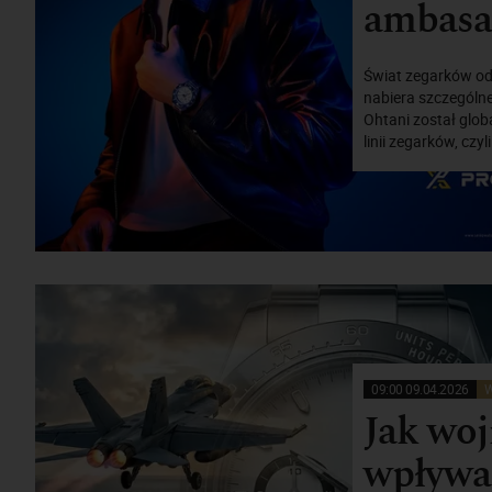
ambasa
Świat zegarków od 
nabiera szczególne
Ohtani został glob
linii zegarków, czy
09:00 09.04.2026
W
Jak wo
wpływa