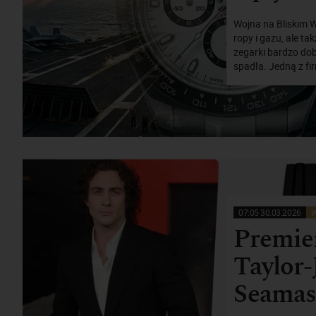
Wojna na Bliskim 
ropy i gazu, ale 
zegarki bardzo do
spadła. Jedną z fi
07:05 30.03.2026
W
Premier
Taylor
Seamas