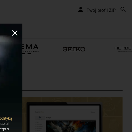
Twój profil ZiP
polityką
ce ul.
nego o