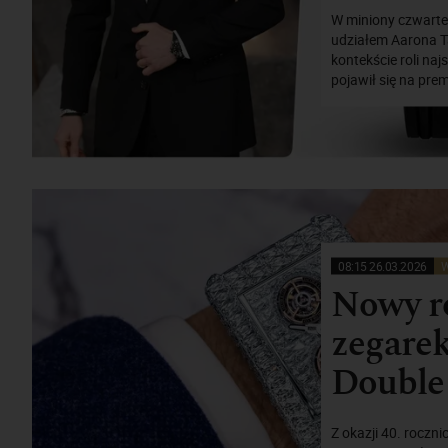
W miniony czwartek
udziałem Aarona T
kontekście roli na
pojawił się na prem
08:15 26.03.2026
W
Nowy ro
zegarek
Double
Z okazji 40. rocz