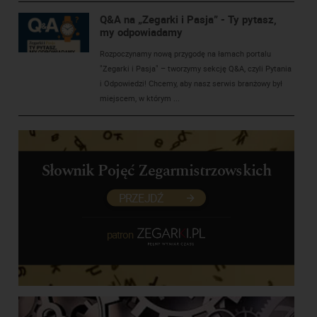
Q&A na „Zegarki i Pasja” - Ty pytasz,
my odpowiadamy
Rozpoczynamy nową przygodę na łamach portalu
"Zegarki i Pasja" – tworzymy sekcję Q&A, czyli Pytania
i Odpowiedzi! Chcemy, aby nasz serwis branżowy był
miejscem, w którym ...
Słownik Pojęć Zegarmistrzowskich
PRZEJDŹ
patron