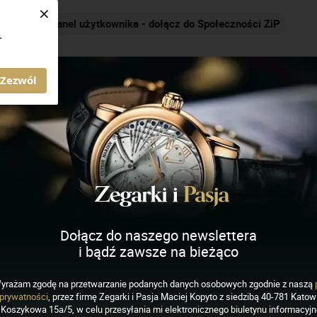
×
Nakręcamy pozytywnie... cały czas!
.
AGAZYN ZEGARKI I PASJA
Zezwól
Dołącz do naszego newslettera
i bądź zawsze na bieżąco
IADOMOŚCI
yrażam zgodę na przetwarzanie podanych danych osobowych zgodnie z naszą
rtemis II i zegarek
prywatności
, przez firmę Zegarki i Pasja Maciej Kopyto z siedzibą 40-781 Katowi
Koszykowa 15a/5, w celu przesyłania mi elektronicznego biuletynu informacyj