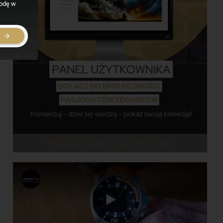
godę w
E
DOŁĄCZ TERAZ - ZALOGUJ SIĘ!