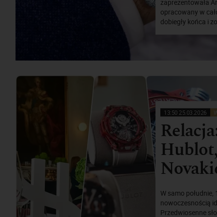
zaprezentowała An
opracowany w całoś
dobiegły końca i z
13:50 25.03.2026
W
Relacja
Hublot,
Novaki
W samo południe, 1
nowoczesnością ide
Przedwiosenne sło