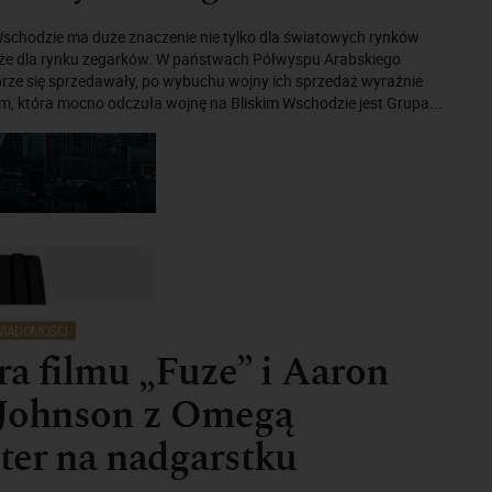
Wschodzie ma duże znaczenie nie tylko dla światowych rynków
także dla rynku zegarków. W państwach Półwyspu Arabskiego
brze się sprzedawały, po wybuchu wojny ich sprzedaż wyraźnie
rm, która mocno odczuła wojnę na Bliskim Wschodzie jest Grupa...
IADOMOŚCI
a filmu „Fuze” i Aaron
-Johnson z Omegą
ter na nadgarstku