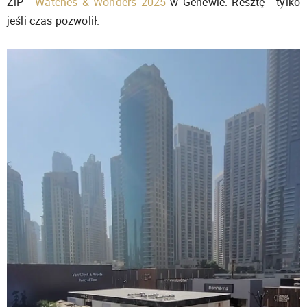
ZiP -
Watches & Wonders 2025
w Genewie. Resztę - tylko
jeśli czas pozwolił.