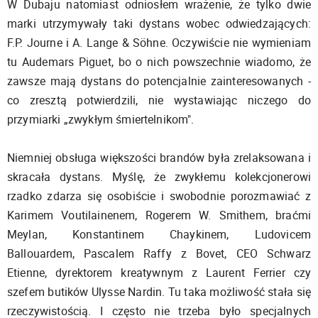
W Dubaju natomiast odniosłem wrażenie, że tylko dwie
marki utrzymywały taki dystans wobec odwiedzających:
F.P. Journe i A. Lange & Söhne. Oczywiście nie wymieniam
tu Audemars Piguet, bo o nich powszechnie wiadomo, że
zawsze mają dystans do potencjalnie zainteresowanych -
co zresztą potwierdzili, nie wystawiając niczego do
przymiarki „zwykłym śmiertelnikom".
Niemniej obsługa większości brandów była zrelaksowana i
skracała dystans. Myślę, że zwykłemu kolekcjonerowi
rzadko zdarza się osobiście i swobodnie porozmawiać z
Karimem Voutilainenem, Rogerem W. Smithem, braćmi
Meylan, Konstantinem Chaykinem, Ludovicem
Ballouardem, Pascalem Raffy z Bovet, CEO Schwarz
Etienne, dyrektorem kreatywnym z Laurent Ferrier czy
szefem butików Ulysse Nardin. Tu taka możliwość stała się
rzeczywistością. I często nie trzeba było specjalnych