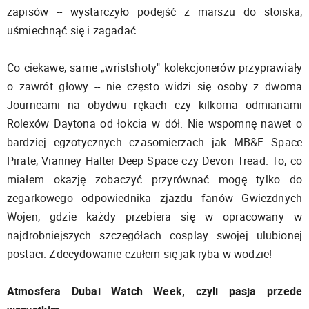
zapisów -- wystarczyło podejść z marszu do stoiska,
uśmiechnąć się i zagadać.
Co ciekawe, same „wristshoty" kolekcjonerów przyprawiały
o zawrót głowy -- nie często widzi się osoby z dwoma
Journeami na obydwu rękach czy kilkoma odmianami
Rolexów Daytona od łokcia w dół. Nie wspomnę nawet o
bardziej egzotycznych czasomierzach jak MB&F Space
Pirate, Vianney Halter Deep Space czy Devon Tread. To, co
miałem okazję zobaczyć przyrównać mogę tylko do
zegarkowego odpowiednika zjazdu fanów Gwiezdnych
Wojen, gdzie każdy przebiera się w opracowany w
najdrobniejszych szczegółach cosplay swojej ulubionej
postaci. Zdecydowanie czułem się jak ryba w wodzie!
Atmosfera Dubai Watch Week, czyli pasja przede