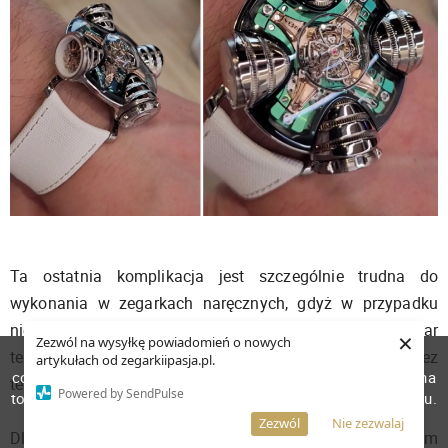
Ta ostatnia komplikacja jest szczególnie trudna do
wykonania w zegarkach naręcznych, gdyż w przypadku
niektórych modeli z podobnym wskazaniem, pomiar
×
Zezwól na wysyłkę powiadomień o nowych
W celu poprawienia jakości usług korzystamy z plików
temperatury otoczenia potrafi być zaburzany przez
artykułach od zegarkiipasja.pl.
cookies. Pozostanie na stronie oznacza, iż wyrażasz zgodę na
temperaturę ręki noszącego.
Powered by SendPulse
to, że pliki cookies będą przechowywane w Twoim urządzeniu.
Więcej informacji
AKCEPTUJĘ
Zezwól
Nie zezwalaj
Dlatego od razu zapytałem „jak uporali się z tym