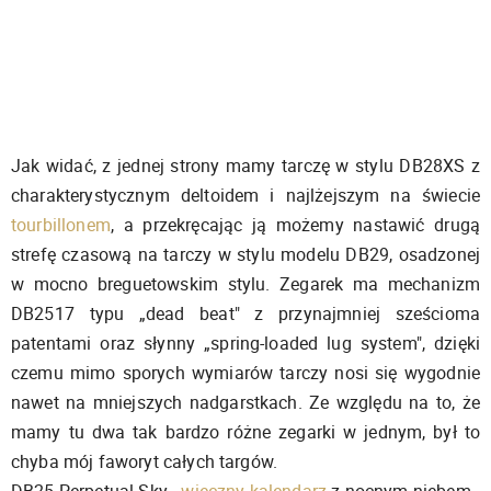
Jak widać, z jednej strony mamy tarczę w stylu DB28XS z
charakterystycznym deltoidem i najlżejszym na świecie
tourbillonem
, a przekręcając ją możemy nastawić drugą
strefę czasową na tarczy w stylu modelu DB29, osadzonej
w mocno breguetowskim stylu. Zegarek ma mechanizm
DB2517 typu „dead beat" z przynajmniej sześcioma
patentami oraz słynny „spring-loaded lug system", dzięki
czemu mimo sporych wymiarów tarczy nosi się wygodnie
nawet na mniejszych nadgarstkach. Ze względu na to, że
mamy tu dwa tak bardzo różne zegarki w jednym, był to
chyba mój faworyt całych targów.
DB25 Perpetual Sky -
wieczny kalendarz
z nocnym niebem