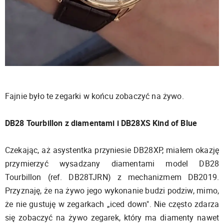
Fajnie było te zegarki w końcu zobaczyć na żywo.
DB28 Tourbillon z diamentami i DB28XS Kind of Blue
Czekając, aż asystentka przyniesie DB28XP, miałem okazję
przymierzyć wysadzany diamentami model DB28
Tourbillon (ref. DB28TJRN) z mechanizmem DB2019.
Przyznaję, że na żywo jego wykonanie budzi podziw, mimo,
że nie gustuję w zegarkach „iced down". Nie często zdarza
się zobaczyć na żywo zegarek, który ma diamenty nawet