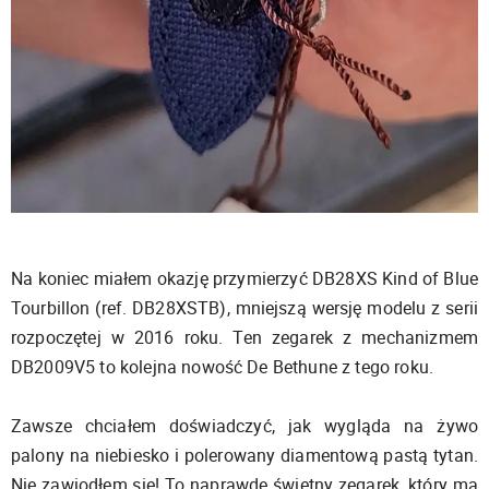
Na koniec miałem okazję przymierzyć DB28XS Kind of Blue
Tourbillon (ref. DB28XSTB), mniejszą wersję modelu z serii
rozpoczętej w 2016 roku. Ten zegarek z mechanizmem
DB2009V5 to kolejna nowość De Bethune z tego roku.
Zawsze chciałem doświadczyć, jak wygląda na żywo
palony na niebiesko i polerowany diamentową pastą tytan.
Nie zawiodłem się! To naprawdę świetny zegarek, który ma