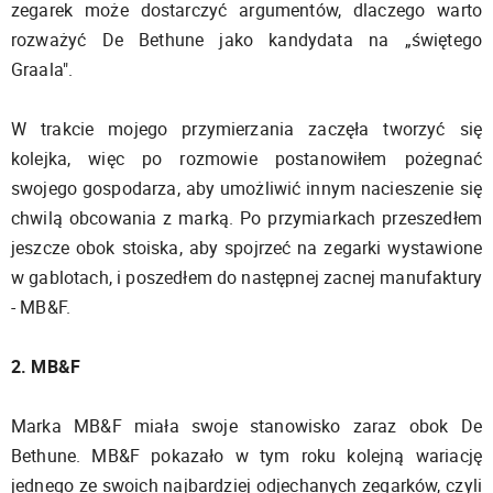
zegarek może dostarczyć argumentów, dlaczego warto
rozważyć De Bethune jako kandydata na „świętego
Graala".
W trakcie mojego przymierzania zaczęła tworzyć się
kolejka, więc po rozmowie postanowiłem pożegnać
swojego gospodarza, aby umożliwić innym nacieszenie się
chwilą obcowania z marką. Po przymiarkach przeszedłem
jeszcze obok stoiska, aby spojrzeć na zegarki wystawione
w gablotach, i poszedłem do następnej zacnej manufaktury
- MB&F.
2. MB&F
Marka MB&F miała swoje stanowisko zaraz obok De
Bethune. MB&F pokazało w tym roku kolejną wariację
jednego ze swoich najbardziej odjechanych zegarków, czyli