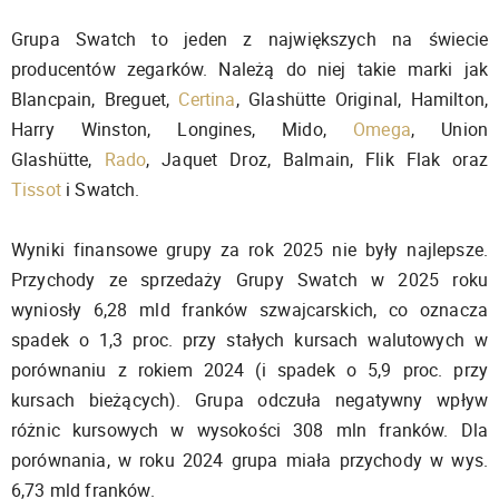
Grupa Swatch to jeden z największych na świecie
producentów zegarków. Należą do niej takie marki jak
Blancpain, Breguet,
Certina
, Glashütte Original, Hamilton,
Harry Winston, Longines, Mido,
Omega
, Union
Glashütte,
Rado
, Jaquet Droz, Balmain, Flik Flak oraz
Tissot
i Swatch.
Wyniki finansowe grupy za rok 2025 nie były najlepsze.
Przychody ze sprzedaży Grupy Swatch w 2025 roku
wyniosły 6,28 mld franków szwajcarskich, co oznacza
spadek o 1,3 proc. przy stałych kursach walutowych w
porównaniu z rokiem 2024 (i spadek o 5,9 proc. przy
kursach bieżących). Grupa odczuła negatywny wpływ
różnic kursowych w wysokości 308 mln franków. Dla
porównania, w roku 2024 grupa miała przychody w wys.
6,73 mld franków.