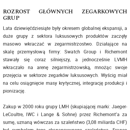
ROZROST GŁÓWNYCH ZEGARKOWYCH
GRUP
Lata dziewięćdziesiąte były okresem globalnej ekspansji, a
duże grupy z sektora luksusowych produktów zaczęły
masowo wkraczać w zegarmistrzostwo. Działające na
skalę przemysłową firmy: Swatch Group i Richemont
stawały się coraz silniejszy, a jednocześnie LVMH
wkraczało na arenę zegarmistrzowską, mnożąc swoje
przejęcia w sektorze zegarków luksusowych. Wyścig miał
na celu osiągnięcie masy krytycznej, integrację produkcji i
pionizację.
Zakup w 2000 roku grupy LMH (skupiającej marki: Jaeger-
LeCoultre, IWC i Lange & Sohne) przez Richemont’a za
sumę, uznaną wówczas za szaleństwo (3,08 miliarda CHF)
był symbolem tego ekspansywnego szaleństwa. Franco