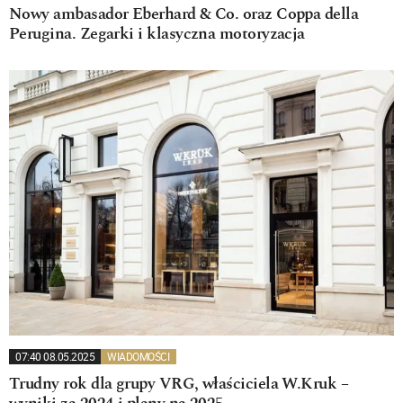
Nowy ambasador Eberhard & Co. oraz Coppa della
Perugina. Zegarki i klasyczna motoryzacja
07:40 08.05.2025
WIADOMOŚCI
Trudny rok dla grupy VRG, właściciela W.Kruk –