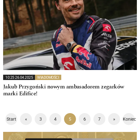
10:25 26.04.2025
WIADOMOŚCI
Jakub Przygoński nowym ambasadorem zegarków
marki Edifice!
Start
«
3
4
5
6
7
»
Koniec