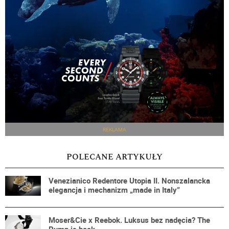
REKLAMA
POLECANE ARTYKUŁY
Venezianico Redentore Utopia II. Nonszalancka
elegancja i mechanizm „made in Italy”
Moser&Cie x Reebok. Luksus bez nadęcia? The
Pump is back