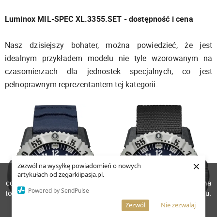
Luminox MIL-SPEC XL.3355.SET - dostępność i cena
Nasz dzisiejszy bohater, można powiedzieć, że jest
idealnym przykładem modelu nie tyle wzorowanym na
czasomierzach dla jednostek specjalnych, co jest
pełnoprawnym reprezentantem tej kategorii.
×
Zezwól na wysyłkę powiadomień o nowych
W celu poprawienia jakości usług korzystamy z plików
artykułach od zegarkiipasja.pl.
cookies. Pozostanie na stronie oznacza, iż wyrażasz zgodę na
Powered by SendPulse
to, że pliki cookies będą przechowywane w Twoim urządzeniu.
Więcej informacji
AKCEPTUJĘ
Zezwól
Nie zezwalaj