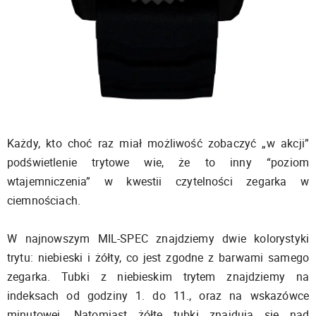
Każdy, kto choć raz miał możliwość zobaczyć „w akcji”
podświetlenie trytowe wie, że to inny “poziom
wtajemniczenia” w kwestii czytelności zegarka w
ciemnościach.
W najnowszym MIL-SPEC znajdziemy dwie kolorystyki
trytu: niebieski i żółty, co jest zgodne z barwami samego
zegarka. Tubki z niebieskim trytem znajdziemy na
indeksach od godziny 1. do 11., oraz na wskazówce
minutowej. Natomiast żółte tubki znajdują się nad