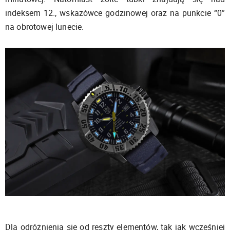
indeksem 12., wskazówce godzinowej oraz na punkcie “0”
na obrotowej lunecie.
Dla odróżnienia się od reszty elementów, tak jak wcześniej