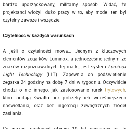
bardzo uporządkowany, militarny sposób. Widać, że
projektanci włożyli dużo pracy w to, aby model ten był
czytelny zawsze i wszędzie.
Czytelność w każdych warunkach
A jeśli o czytelności mowa… Jednym z kluczowych
elementów zegarków Luminox, a jednocześnie jednym ze
znaków rozpoznawalnych tej marki, jest system
Luminox
Light Technology
(LLT). Zapewnia on podświetlenie
zegarka 24 godziny na dobę, 7 dni w tygodniu. Oczywiście
chodzi o nic innego, jak zastosowanie rurek
trytowych
,
które oddają światło bez potrzeby ich wcześniejszego
naświetlania, oraz bez ingerencji zewnętrznych źródeł
zasilania.
Co ważne, producent oferuje 10 lat gwarancji na tę