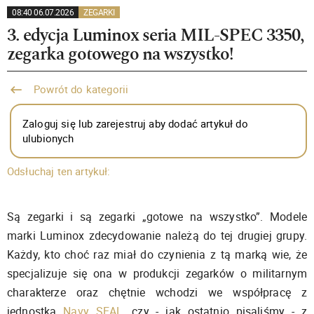
08:40 06.07.2026
ZEGARKI
3. edycja Luminox seria MIL-SPEC 3350,
zegarka gotowego na wszystko!
Powrót do kategorii
Zaloguj się lub zarejestruj aby dodać artykuł do
ulubionych
Odsłuchaj ten artykuł:
Są zegarki i są zegarki „gotowe na wszystko”. Modele
marki Luminox zdecydowanie należą do tej drugiej grupy.
Każdy, kto choć raz miał do czynienia z tą marką wie, że
specjalizuje się ona w produkcji zegarków o militarnym
charakterze oraz chętnie wchodzi we współpracę z
jednostką
Navy SEAL
, czy - jak ostatnio pisaliśmy - z