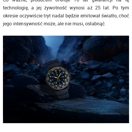
technologię, a jej żywotność wynosi aż 25 lat. Po tym
okresie oczywiście tryt nadal będzie emitował światło, choć
jego intensywność może, ale nie musi, osłabnąć.