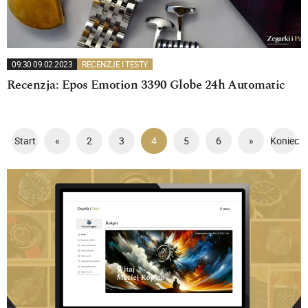
09:30 09.02.2023
RECENZJE I TESTY
Recenzja: Epos Emotion 3390 Globe 24h Automatic
Start
«
2
3
4
5
6
»
Koniec