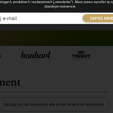
sługach, produktach i wydarzeniach („newsletter”). Masz prawo wycofać tę 
dowolnym momencie.
ZAPISZ MNI
ment
Zaloguj się lub zarejestruj aby dodać artykuł do ulubionych