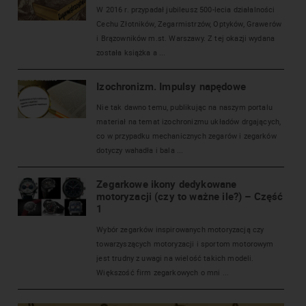
W 2016 r. przypadał jubileusz 500-lecia działalności
Cechu Złotników, Zegarmistrzów, Optyków, Grawerów
i Brązowników m.st. Warszawy. Z tej okazji wydana
została książka a ...
Izochronizm. Impulsy napędowe
Nie tak dawno temu, publikując na naszym portalu
materiał na temat izochronizmu układów drgających,
co w przypadku mechanicznych zegarów i zegarków
dotyczy wahadła i bala ...
Zegarkowe ikony dedykowane
motoryzacji (czy to ważne ile?) – Część
1
Wybór zegarków inspirowanych motoryzacją czy
towarzyszących motoryzacji i sportom motorowym
jest trudny z uwagi na wielość takich modeli.
Większość firm zegarkowych o mni ...