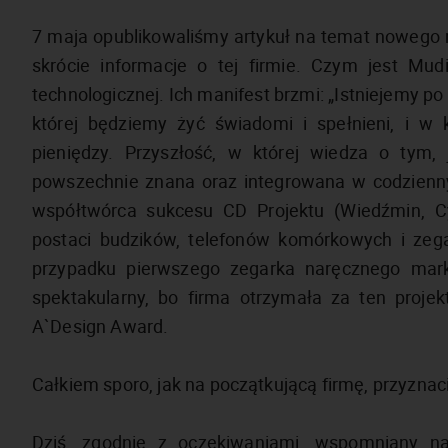
7 maja opublikowaliśmy artykuł na temat nowego 
skrócie informacje o tej firmie. Czym jest Mud
technologicznej. Ich manifest brzmi: „Istniejemy po
której będziemy żyć świadomi i spełnieni, i w 
pieniędzy. Przyszłość, w której wiedza o tym,
powszechnie znana oraz integrowana w codziennym
współtwórca sukcesu CD Projektu (Wiedźmin, C
postaci budzików, telefonów komórkowych i zega
przypadku pierwszego zegarka naręcznego mar
spektakularny, bo firma otrzymała za ten proje
A`Design Award.
Całkiem sporo, jak na początkującą firmę, przyznac
Dziś, zgodnie z oczekiwaniami, wspomniany 