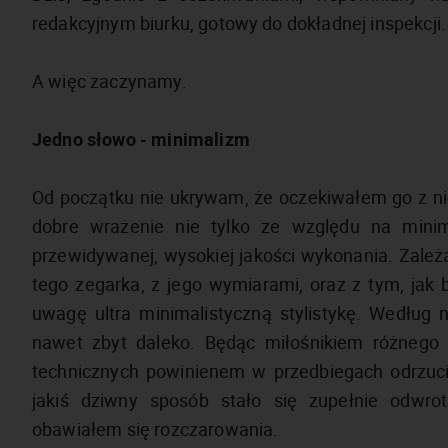
redakcyjnym biurku, gotowy do dokładnej inspekcji.
A więc zaczynamy.
Jedno słowo - minimalizm
Od początku nie ukrywam, że oczekiwałem go z nie
dobre wrażenie nie tylko ze względu na minim
przewidywanej, wysokiej jakości wykonania. Zale
tego zegarka, z jego wymiarami, oraz z tym, jak 
uwagę ultra minimalistyczną stylistykę. Według n
nawet zbyt daleko. Będąc miłośnikiem różnego 
technicznych powinienem w przedbiegach odrzuci
jakiś dziwny sposób stało się zupełnie odwro
obawiałem się rozczarowania.