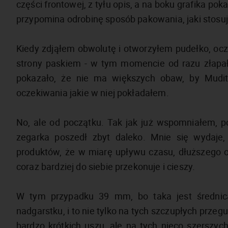
części frontowej, z tyłu opis, a na boku grafika po
przypomina odrobinę sposób pakowania, jaki stosuj
Kiedy zdjąłem obwolutę i otworzyłem pudełko, oc
strony paskiem - w tym momencie od razu złapał
pokazało, że nie ma większych obaw, by Mudit
oczekiwania jakie w niej pokładałem.
No, ale od początku. Tak jak już wspomniałem, p
zegarka poszedł zbyt daleko. Mnie się wydaje,
produktów, że w miarę upływu czasu, dłuższego o
coraz bardziej do siebie przekonuje i cieszy.
W tym przypadku 39 mm, bo taka jest średnica
nadgarstku, i to nie tylko na tych szczupłych przegub
bardzo krótkich uszu, ale na tych nieco szerszyc