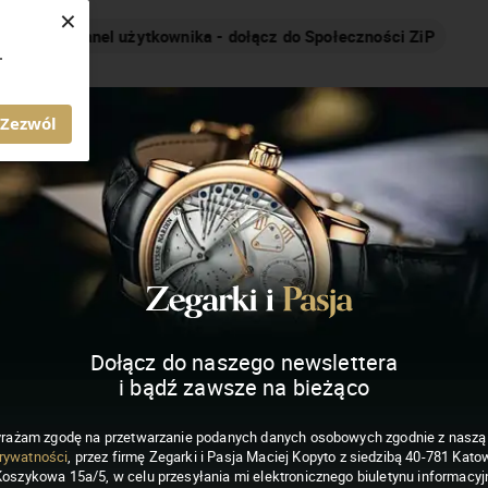
×
Nakręcamy pozytywnie... cały czas!
.
MAGAZYN ZEGARKI I PASJA
Zezwól
Dołącz do naszego newslettera
i bądź zawsze na bieżąco
rażam zgodę na przetwarzanie podanych danych osobowych zgodnie z nasz
rywatności
, przez firmę Zegarki i Pasja Maciej Kopyto z siedzibą 40-781 Katow
Koszykowa 15a/5, w celu przesyłania mi elektronicznego biuletynu informacyj