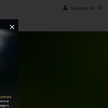
Twój profil ZiP
ą
polityką
ice ul.
nego o