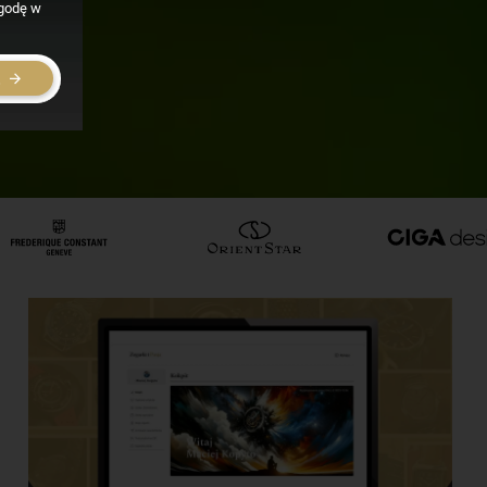
zgodę w
E