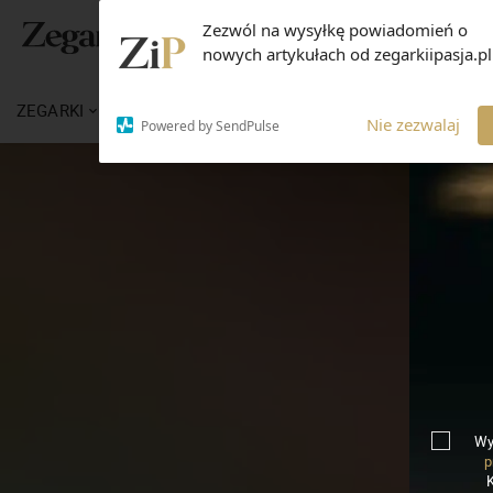
Zezwól na wysyłkę powiadomień o
nowych artykułach od zegarkiipasja.pl
ZEGARKI
WIADOMOŚCI
WIEDZA
MARKI
Nie zezwalaj
Powered by SendPulse
Wy
p