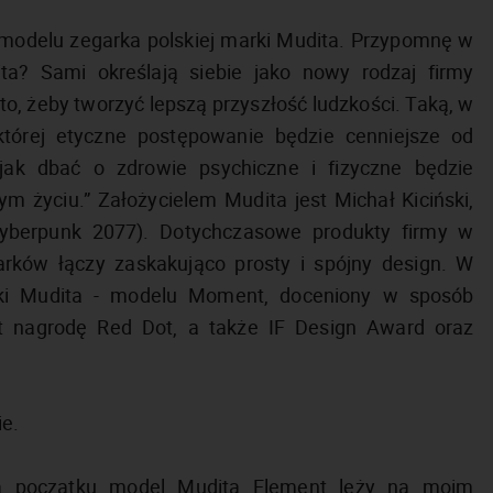
modelu zegarka polskiej marki Mudita. Przypomnę w
ita? Sami określają siebie jako nowy rodzaj firmy
 to, żeby tworzyć lepszą przyszłość ludzkości. Taką, w
której etyczne postępowanie będzie cenniejsze od
 jak dbać o zdrowie psychiczne i fizyczne będzie
 życiu.” Założycielem Mudita jest Michał Kiciński,
yberpunk 2077). Dotychczasowe produkty firmy w
rków łączy zaskakująco prosty i spójny design. W
ki Mudita - modelu Moment, doceniony w sposób
kt nagrodę Red Dot, a także IF Design Award oraz
ie.
na początku model Mudita Element leży na moim