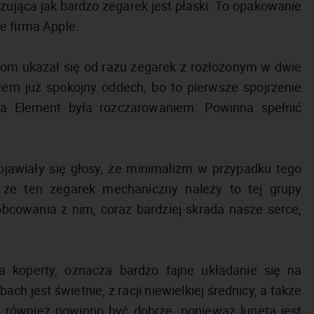
kazująca jak bardzo zegarek jest płaski. To opakowanie
e firma Apple.
zom ukazał się od razu zegarek z rozłożonym w dwie
em już spokojny oddech, bo to pierwsze spojrzenie
a Element była rozczarowaniem. Powinna spełnić
ojawiały się głosy, że minimalizm w przypadku tego
 że ten zegarek mechaniczny należy to tej grupy
bcowania z nim, coraz bardziej skrada nasze serce,
 koperty, oznacza bardzo fajne układanie się na
ach jest świetnie, z racji niewielkiej średnicy, a także
h również powinno być dobrze, ponieważ luneta jest