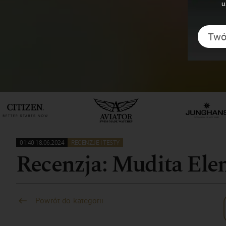
u
01:40 18.06.2024
RECENZJE I TESTY
Recenzja: Mudita Ele
Powrót do kategorii