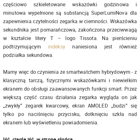
częściowo szkieletowane wskazówki godzinowa i
minutowa wypełnione są substancją SuperLumiNova dla
zapewnienia czytelności zegarka w ciemności. Wskazówka
sekundnika jest pomarańczowa, zakończona przeciwwagą
w kształcie litery T – logo Tissota. Na pierścieniu
podtrzymującym
indeksy
naniesiona jest również
podziałka sekundowa.
Mamy więc do czynienia ze smartwatchem hybrydowym - z
klasyczną tarczą, fizycznymi wskazówkami i niewielkim
ekranem do obsługi zaawansowanych funkcji smart. Przez
większą część czasu działania zegarka wygląda on jak
„zwykły” zegarek kwarcowy, ekran AMOLED „budzi” się
tylko po naciśnięciu przycisku, dotknięciu szkła nad
ekranem lub wyświetleniu powiadomienia.
Iść, ciągle iść, w stronę słońca