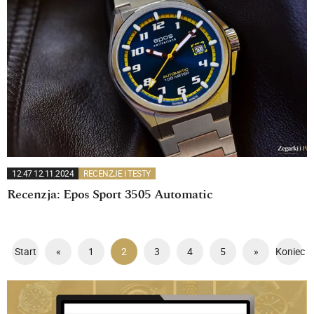
12:47 12.11.2024
RECENZJE I TESTY
Recenzja: Epos Sport 3505 Automatic
Start
«
1
2
3
4
5
»
Koniec