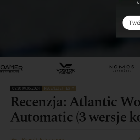
u
09:30 09.05.2024
RECENZJE I TESTY
Recenzja: Atlantic W
Automatic (3 wersje k
Powrót do kategorii