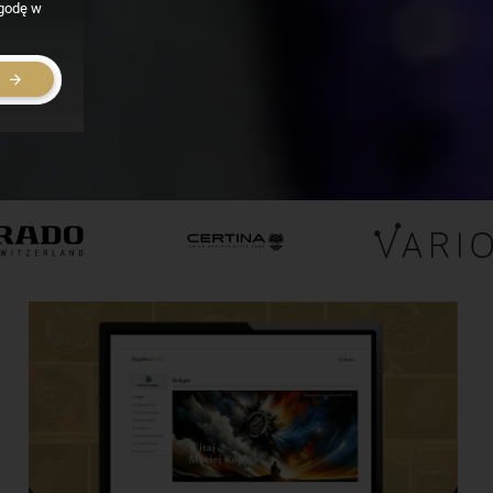
zgodę w
E