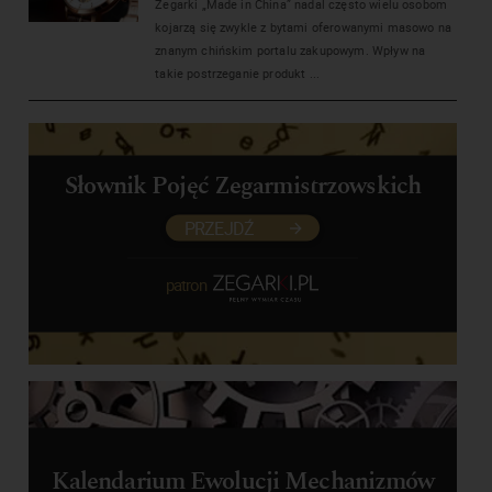
Zegarki „Made in China” nadal często wielu osobom
kojarzą się zwykle z bytami oferowanymi masowo na
znanym chińskim portalu zakupowym. Wpływ na
takie postrzeganie produkt ...
Słownik Pojęć Zegarmistrzowskich
PRZEJDŹ
patron
Kalendarium Ewolucji Mechanizmów