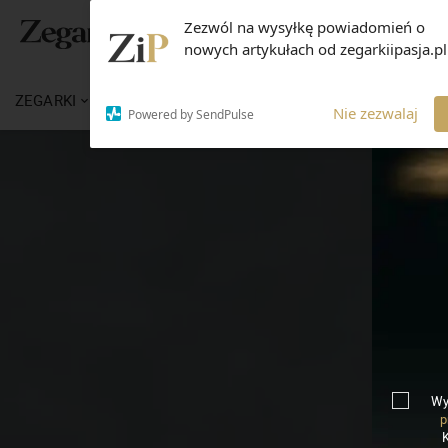
Zezwól na wysyłkę powiadomień o
nowych artykułach od zegarkiipasja.pl
ZEGARKI
WIADOMOŚCI
WIEDZA
MARKI
Nie zezwalaj
Powered by SendPulse
Wy
p