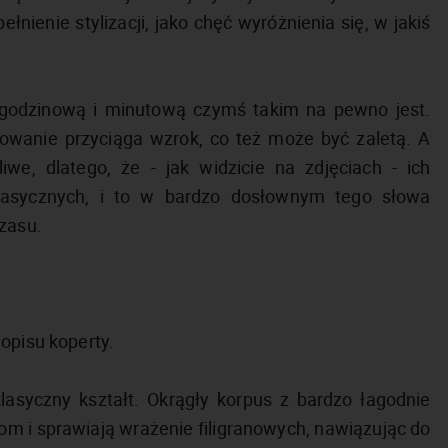
łnienie stylizacji, jako chęć wyróżnienia się, w jakiś
godzinową i minutową czymś takim na pewno jest.
owanie przyciąga wzrok, co też może być zaletą. A
we, dlatego, że - jak widzicie na zdjęciach - ich
klasycznych, i to w bardzo dosłownym tego słowa
czasu.
opisu koperty.
asyczny kształt. Okrągły korpus z bardzo łagodnie
m i sprawiają wrażenie filigranowych, nawiązując do