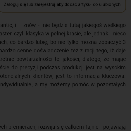
Zaloguj się lub zarejestruj aby dodać artykuł do ulubionych
ic, i – znów - nie będzie tutaj jakiegoś wielkiego
ter, czyli klasyka w pełnej krasie, ale jednak… nieco
iach, co bardzo lubię, bo nie tylko można zobaczyć 3
 bardzo cenne doświadczenie też z racji tego, iż daje
tnie powtarzalności tej jakości, dlatego, że mając
ście do precyzji podczas produkcji jest na wysokim
tencjalnych klientów, jest to informacja kluczowa.
e indywidualnie, a my możemy pomóc w pozostałych
ch premierach, rozwija się całkiem fajnie - pojawiają