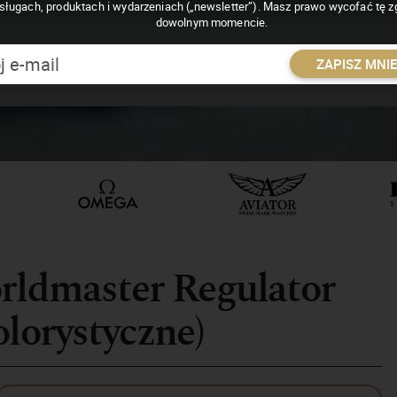
sługach, produktach i wydarzeniach („newsletter”). Masz prawo wycofać tę 
dowolnym momencie.
ZAPISZ MNI
orldmaster Regulator
olorystyczne)