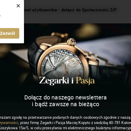
×
Nakręcamy pozytywnie... cały czas!
.
MAGAZYN ZEGARKI I PASJA
Zezwól
Dołącz do naszego newslettera
i bądź zawsze na bieżąco
rażam zgodę na przetwarzanie podanych danych osobowych zgodnie z nasz
rywatności
, przez firmę Zegarki i Pasja Maciej Kopyto z siedzibą 40-781 Katow
Koszykowa 15a/5, w celu przesyłania mi elektronicznego biuletynu informacyj