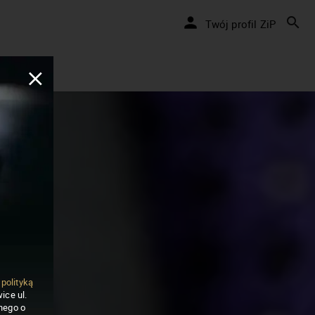
Twój profil ZiP
ą
polityką
ice ul.
nego o