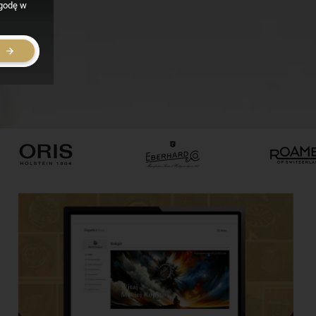
zgodę w
E