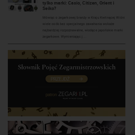
tylko marki: Casio, Citizen, Orient i
Seiko?
Mówiąc o zegarkowej branży w Kraju Kwitnącej Wiśni
wiele osób bez specjalnego zawahania wskaże
najbardziej rozpoznawalne, wiodące japońskie marki
zegarkowe. Wymieniając j ...
Słownik Pojęć Zegarmistrzowskich
PRZEJDŹ
patron