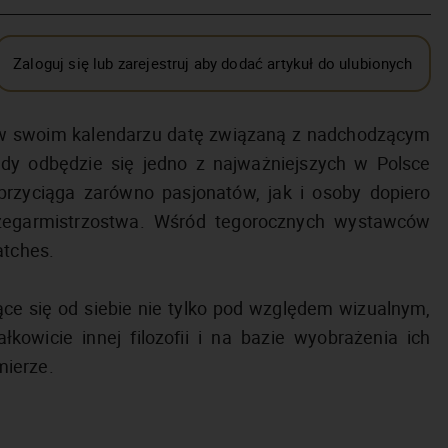
Zaloguj się lub zarejestruj aby dodać artykuł do ulubionych
 w swoim kalendarzu datę związaną z nadchodzącym
y odbędzie się jedno z najważniejszych w Polsce
rzyciąga zarówno pasjonatów, jak i osoby dopiero
 zegarmistrzostwa. Wśród tegorocznych wystawców
atches.
iące się od siebie nie tylko pod względem wizualnym,
owicie innej filozofii i na bazie wyobrażenia ich
mierze.