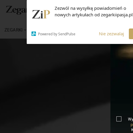
Zezwól na wysyłkę powiadomień o
nowych artykułach od zegarkiipasja.pl
ZEGARKI
WIADOMOŚCI
WIEDZA
MARKI
Nie zezwalaj
Powered by SendPulse
Wy
p