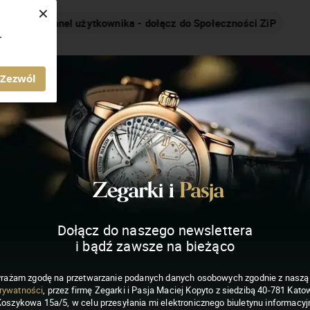
×
Nakręcamy pozytywnie... cały czas!
.
MAGAZYN ZEGARKI I PASJA
Zezwól
Dołącz do naszego newslettera
i bądź zawsze na bieżąco
rażam zgodę na przetwarzanie podanych danych osobowych zgodnie z nasz
rywatności
, przez firmę Zegarki i Pasja Maciej Kopyto z siedzibą 40-781 Katow
Koszykowa 15a/5, w celu przesyłania mi elektronicznego biuletynu informacyj