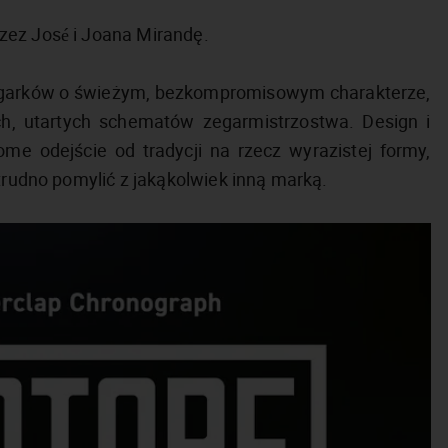
zez José i Joana Mirandę.
zegarków o świeżym, bezkompromisowym charakterze,
ych, utartych schematów zegarmistrzostwa. Design i
me odejście od tradycji na rzecz wyrazistej formy,
 trudno pomylić z jakąkolwiek inną marką.