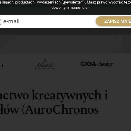
sługach, produktach i wydarzeniach („newsletter”). Masz prawo wycofać tę 
dowolnym momencie.
ZAPISZ MNI
actwo kreatywnych i
słów (AuroChronos