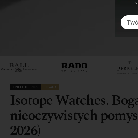
u
11:00 10.05.2026
ZEGARKI
Isotope Watches. Bog
nieoczywistych pomy
2026)