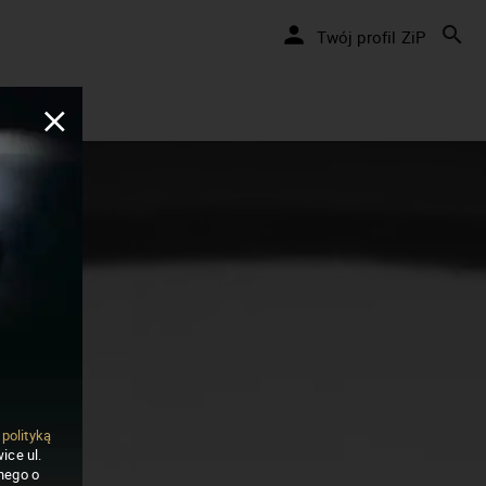
Twój profil ZiP
ą
polityką
ice ul.
nego o