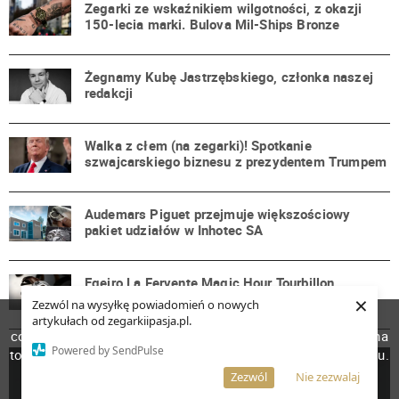
Zegarki ze wskaźnikiem wilgotności, z okazji
150-lecia marki. Bulova Mil-Ships Bronze
Żegnamy Kubę Jastrzębskiego, członka naszej
redakcji
Walka z cłem (na zegarki)! Spotkanie
szwajcarskiego biznesu z prezydentem Trumpem
Audemars Piguet przejmuje większościowy
pakiet udziałów w Inhotec SA
Egeiro La Fervente Magic Hour Tourbillon.
×
Zegarek przełamujący utarte schematy!
Zezwól na wysyłkę powiadomień o nowych
W celu poprawienia jakości usług korzystamy z plików
artykułach od zegarkiipasja.pl.
cookies. Pozostanie na stronie oznacza, iż wyrażasz zgodę na
Powered by SendPulse
to, że pliki cookies będą przechowywane w Twoim urządzeniu.
Więcej informacji
AKCEPTUJĘ
Zezwól
Nie zezwalaj