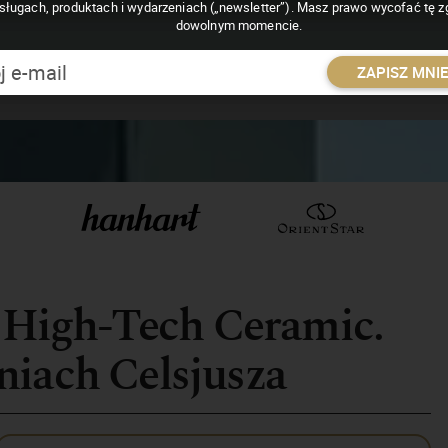
sługach, produktach i wydarzeniach („newsletter”). Masz prawo wycofać tę 
dowolnym momencie.
ZAPISZ MNI
o High-Tech Ceramic.
niach Celsjusza