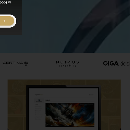
zgodę w
E