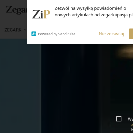
Zezwól na wysyłkę powiadomień o
nowych artykułach od zegarkiipasja.pl
ZEGARKI
WIADOMOŚCI
WIEDZA
MARKI
Nie zezwalaj
Powered by SendPulse
Wy
p