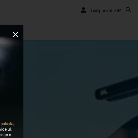
Twój profil ZiP
ą
polityką
ice ul.
nego o