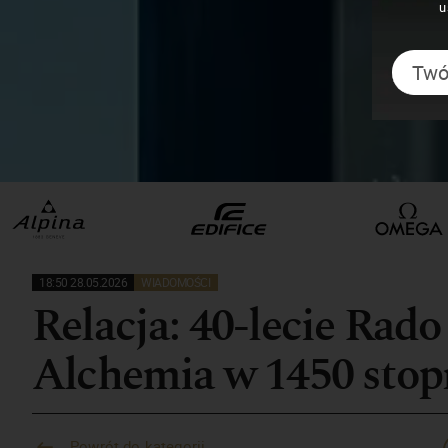
u
18:50 28.05.2026
WIADOMOŚCI
Relacja: 40-lecie Rad
Alchemia w 1450 stop
Powrót do kategorii