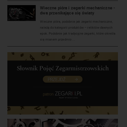
Wieczne pióra i zegarki mechaniczne -
dwa przenikające się światy
Wieczne pióra, podobnie jak zegarki mechaniczne,
należą do kategorii produktów – reliktów dawnych
epok. Podobnie jak tradycyjne zegarki, które określa
się mianem przedmio ...
Słownik Pojęć Zegarmistrzowskich
PRZEJDŹ
patron