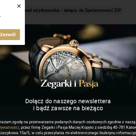
×
Nakręcamy pozytywnie... cały czas!
.
MAGAZYN ZEGARKI I PASJA
Zezwól
Dołącz do naszego newslettera
i bądź zawsze na bieżąco
rażam zgodę na przetwarzanie podanych danych osobowych zgodnie z nasz
rywatności
, przez firmę Zegarki i Pasja Maciej Kopyto z siedzibą 40-781 Katow
Koszykowa 15a/5, w celu przesyłania mi elektronicznego biuletynu informacyj