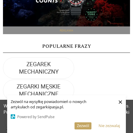
REKLAMA
POPULARNE FRAZY
ZEGAREK
MECHANICZNY
ZEGARKI MĘSKIE
MECHANICZNE
×
Zezwól na wysyłkę powiadomień o nowych
W celu poprawienia jakości usług korzystamy z plików cookies.
artykułach od zegarkiipasja.pl.
ZEGARKI
Pozostanie na stronie oznacza, iż wyrażasz zgodę na to, że pliki
ZEGARKI AUTOMATYCZNE
SZWAJCARSKIE
Powered by SendPulse
cookies będą przechowywane w Twoim urządzeniu.
Więcej informacji
AKCEPTUJĘ
Zezwól
Nie zezwalaj
ZEGARKI SPORTOWE
PRESTIŻOWE ZEGARKI