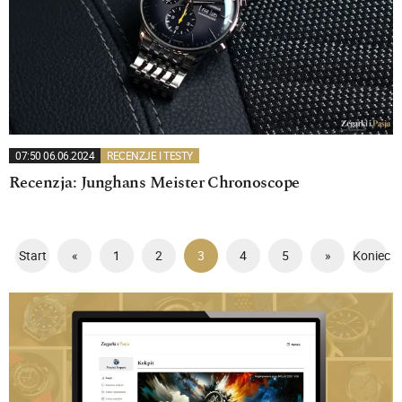
07:50 06.06.2024
RECENZJE I TESTY
Recenzja: Junghans Meister Chronoscope
Start
«
1
2
3
4
5
»
Koniec