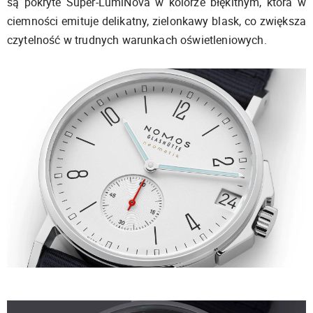
są pokryte Super-LumiNova w kolorze błękitnym, która w
ciemności emituje delikatny, zielonkawy blask, co zwiększa
czytelność w trudnych warunkach oświetleniowych.