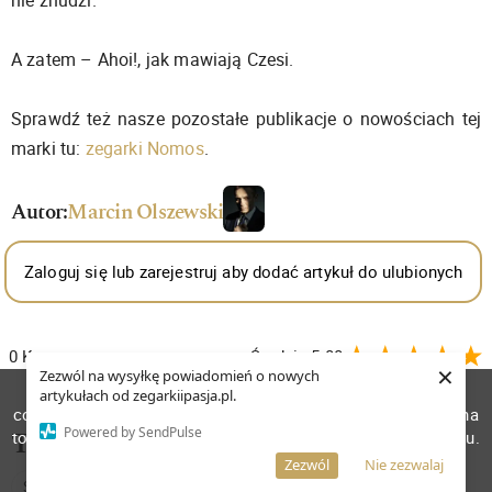
A zatem – Ahoi!, jak mawiają Czesi.
Sprawdź też nasze pozostałe publikacje o nowościach tej
marki tu:
zegarki Nomos
.
Autor:
Marcin Olszewski
Zaloguj się lub zarejestruj aby dodać artykuł do ulubionych
0
Komentarzy
Średnia
5.00
×
Zezwól na wysyłkę powiadomień o nowych
Zaloguj się lub zarejestruj aby zostawić komentarz
W celu poprawienia jakości usług korzystamy z plików
artykułach od zegarkiipasja.pl.
cookies. Pozostanie na stronie oznacza, iż wyrażasz zgodę na
Powered by SendPulse
to, że pliki cookies będą przechowywane w Twoim urządzeniu.
Tagi:
Więcej informacji
AKCEPTUJĘ
Zezwól
Nie zezwalaj
SREBRNY ZEGAREK
ZEGAREK WODOSZCZELNY