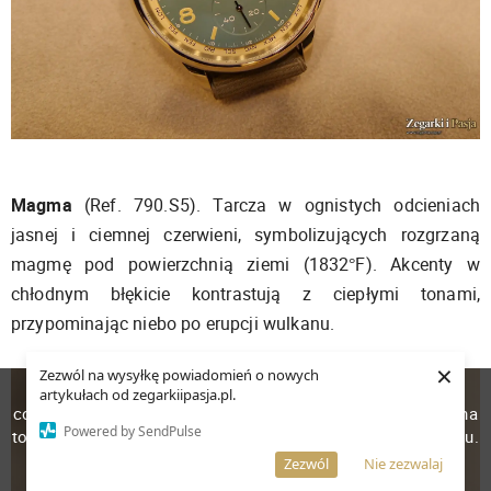
Magma
(Ref. 790.S5). Tarcza w ognistych odcieniach
jasnej i ciemnej czerwieni, symbolizujących rozgrzaną
magmę pod powierzchnią ziemi (1832°F). Akcenty w
chłodnym błękicie kontrastują z ciepłymi tonami,
przypominając niebo po erupcji wulkanu.
×
Zezwól na wysyłkę powiadomień o nowych
W celu poprawienia jakości usług korzystamy z plików
artykułach od zegarkiipasja.pl.
cookies. Pozostanie na stronie oznacza, iż wyrażasz zgodę na
Powered by SendPulse
to, że pliki cookies będą przechowywane w Twoim urządzeniu.
Więcej informacji
AKCEPTUJĘ
Zezwól
Nie zezwalaj