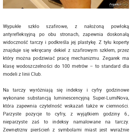
Wypukłe szkło szafirowe, z nałożoną powłoką
antyrefleksyjną po obu stronach, zapewnia doskonałą
widoczność tarczy i podkreśla jej plastykę. Z tyłu koperty
znajduje się wkręcany dekiel z szafirowym szkłem, przez
który można podziwiać pracę mechanizmu. Zegarek ma
klasę wodoszczelności do 100 metrów – to standard dla
modeli z linii Club.
Na tarczy wyróżniają się indeksy i cyfry godzinowe
wykonane substancją luminescencyjną Super-LumiNova,
która zapewnia czytelność wskazań także w ciemności.
Parzyste pozycje to cyfry, z wyjątkiem godziny 6.,
nieparzyste zaś to indeksy namalowane na tarczy.
Zewnętrzny pierścień z symbolami miast jest wyraźnie