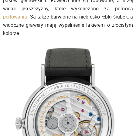
pasów genewskich. Powierzchnie są rodowane, a niżej
widać płaszczyzny, które wykończono za pomocą
perłowania
. Są także barwione na niebiesko łebki śrubek, a
widoczne grawery mają wypełnienie lakierem o złocistym
kolorze.