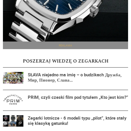
REKLAMA
POSZERZAJ WIEDZĘ O ZEGARKACH
SŁAVA niejedno ma imię – o budzikach Дружба,
Мир, Пионер, Слава…
PRIM, czyli czeski film pod tytułem „Kto jest kim?”
Zegarki lotnicze - 6 modeli typu „pilot”, które stały
się klasyką gatunku!