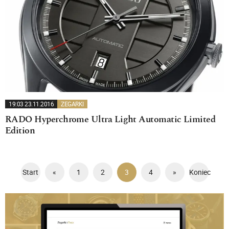
19:03 23.11.2016
ZEGARKI
RADO Hyperchrome Ultra Light Automatic Limited
Edition
Start
«
1
2
3
4
»
Koniec