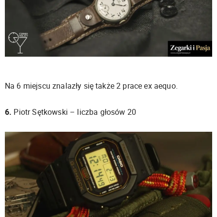
Na 6 miejscu znalazły się także 2 prace ex aequo.
6.
Piotr Sętkowski – liczba głosów 20