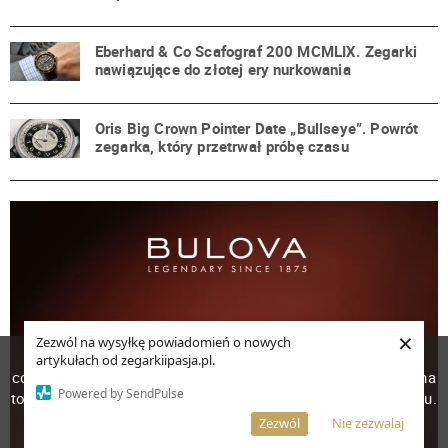
Eberhard & Co Scafograf 200 MCMLIX. Zegarki
nawiązujące do złotej ery nurkowania
Oris Big Crown Pointer Date „Bullseye”. Powrót
zegarka, który przetrwał próbę czasu
×
Zezwól na wysyłkę powiadomień o nowych
W celu poprawienia jakości usług korzystamy z plików
artykułach od zegarkiipasja.pl.
cookies. Pozostanie na stronie oznacza, iż wyrażasz zgodę na
Powered by SendPulse
to, że pliki cookies będą przechowywane w Twoim urządzeniu.
Więcej informacji
AKCEPTUJĘ
Zezwól
Nie zezwalaj