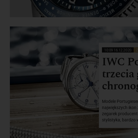
10:09 16.12.2020
Z
IWC Por
trzecia
chrono
Modele Portugieser
największych ikon
zegarek producenta
stylistyka, bardzo