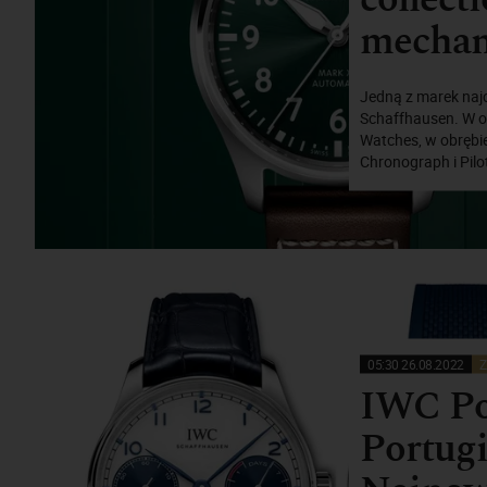
mechan
Jedną z marek najc
Schaffhausen. W of
Watches, w obrębie 
Chronograph i Pilo
05:30 26.08.2022
Z
IWC Por
Portug