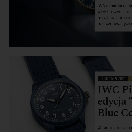
IWC to marka o ug
wielkich szwajcars
rozwijana gama mod
rozpoznawalnych c
05:00 16.09.2021
Z
IWC Pil
edycja 
Blue C
„Sport ma moc zmia