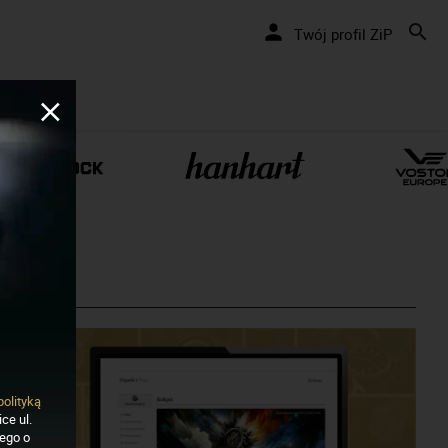
Twój profil ZiP
polityką
ce ul.
nego o