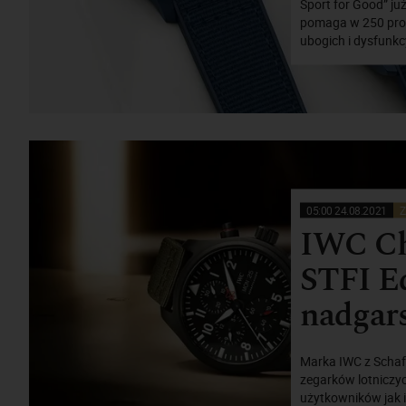
Sport for Good” już
pomaga w 250 prog
ubogich i dysfunkc
05:00 24.08.2021
Z
IWC C
STFI Ed
nadgar
Marka IWC z Schaf
zegarków lotniczyc
użytkowników jak i