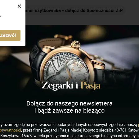
×
Nakręcamy pozytywnie... cały czas!
.
AGAZYN ZEGARKI I PASJA
Zezwól
Dołącz do naszego newslettera
i bądź zawsze na bieżąco
yrażam zgodę na przetwarzanie podanych danych osobowych zgodnie z naszą
EGARKI
prywatności
, przez firmę Zegarki i Pasja Maciej Kopyto z siedzibą 40-781 Katowi
rtugieser Automatic 40
Koszykowa 15a/5, w celu przesyłania mi elektronicznego biuletynu informacyj