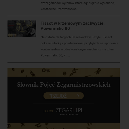
szczególności wyrobów, które są: pięknie wykonane,
kosztowne i zaawansowa ...
Tissot w krzemowym zachwycie.
Powermatic 80
Na ostatnich targach Baselworld w Bazylei, Tissot
pokazał ulotkę i poinformował przybyłych na spotkania
kontrahentów o udoskonalonym mechanizmie z linii
Powermatic 80, kt ...
Słownik Pojęć Zegarmistrzowskich
PRZEJDŹ
patron