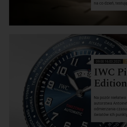
na co dzień, testuj
09:00 16.03.2021
Z
IWC Pi
Edition
Na pozór niełatwo 
autorstwa Antoine’
odmierzania czasu
światów ich punkty 