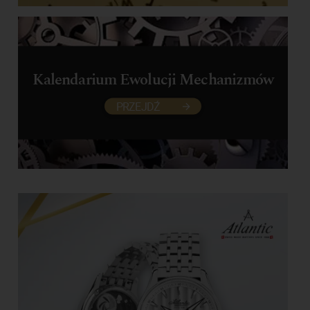
Kalendarium Ewolucji Mechanizmów
PRZEJDŹ