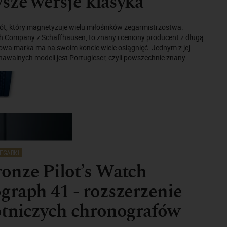
ze wersje klasyka
Skrót, który magnetyzuje wielu miłośników zegarmistrzostwa.
ch Company z Schaffhausen, to znany i ceniony producent z długą
iżowa marka ma na swoim koncie wiele osiągnięć. Jednym z jej
nawalnych modeli jest Portugieser, czyli powszechnie znany -...
EGARKI
onze Pilot’s Watch
raph 41 - rozszerzenie
otniczych chronografów