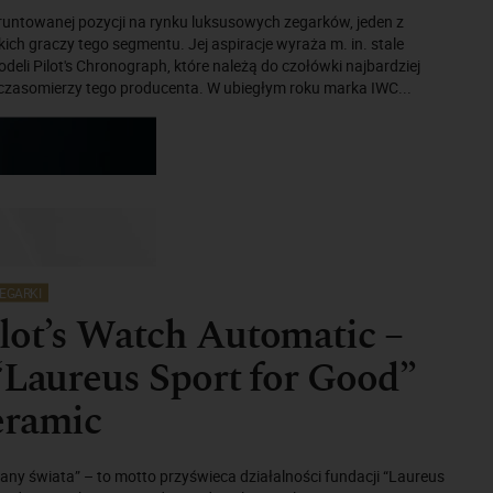
runtowanej pozycji na rynku luksusowych zegarków, jeden z
kich graczy tego segmentu. Jej aspiracje wyraża m. in. stale
eli Pilot's Chronograph, które należą do czołówki najbardziej
zasomierzy tego producenta. W ubiegłym roku marka IWC...
EGARKI
ot’s Watch Automatic –
“Laureus Sport for Good”
eramic
ny świata” – to motto przyświeca działalności fundacji “Laureus