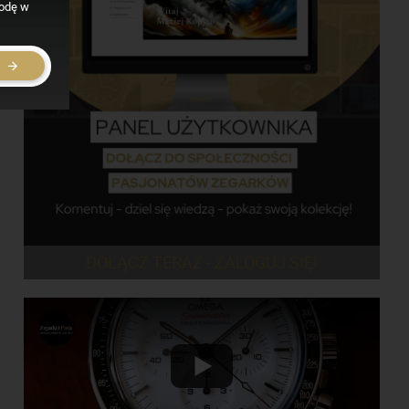
godę w
E
DOŁĄCZ TERAZ - ZALOGUJ SIĘ!