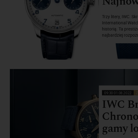
Najnows
Trzy litery, IWC. 
International Wat
historią. Ta prest
najbardziej rozpoz
09:30 01.08.2022
Z
IWC Br
Chronog
gamy l