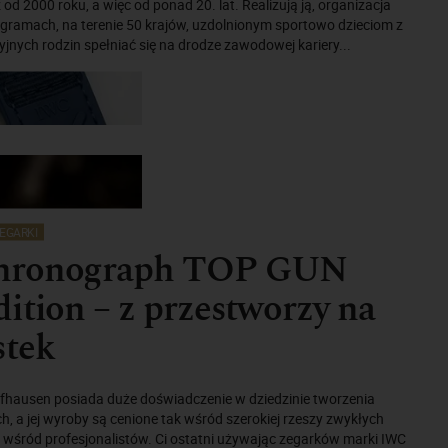
 od 2000 roku, a więc od ponad 20. lat. Realizują ją, organizacja
ramach, na terenie 50 krajów, uzdolnionym sportowo dzieciom z
yjnych rodzin spełniać się na drodze zawodowej kariery...
EGARKI
hronograph TOP GUN
ition – z przestworzy na
stek
fhausen posiada duże doświadczenie w dziedzinie tworzenia
h, a jej wyroby są cenione tak wśród szerokiej rzeszy zwykłych
 wśród profesjonalistów. Ci ostatni używając zegarków marki IWC