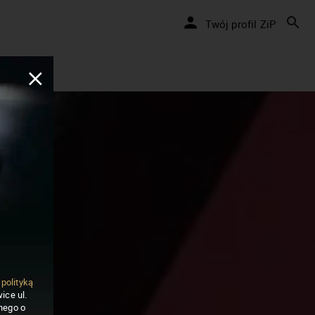
Twój profil ZiP
ą
polityką
ice ul.
nego o