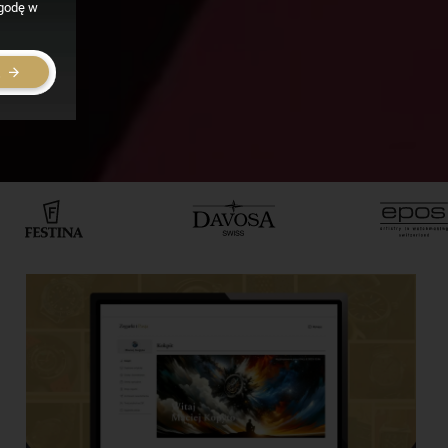
zgodę w
E