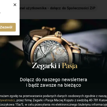
×
Nakręcamy pozytywnie... cały czas!
.
MAGAZYN ZEGARKI I PASJA
Zezwól
Dołącz do naszego newslettera
i bądź zawsze na bieżąco
rażam zgodę na przetwarzanie podanych danych osobowych zgodnie z nasz
rywatności
, przez firmę Zegarki i Pasja Maciej Kopyto z siedzibą 40-781 Katow
Koszykowa 15a/5, w celu przesyłania mi elektronicznego biuletynu informacyj