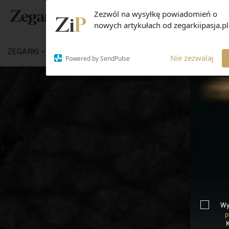
Zezwól na wysyłkę powiadomień o
nowych artykułach od zegarkiipasja.pl
ZEGARKI
WIADOMOŚCI
WIEDZA
MARKI
Nie zezwalaj
Powered by SendPulse
Wy
p