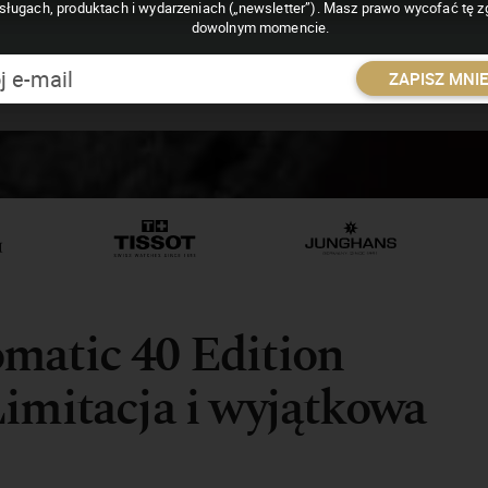
sługach, produktach i wydarzeniach („newsletter”). Masz prawo wycofać tę 
dowolnym momencie.
ZAPISZ MNI
matic 40 Edition
imitacja i wyjątkowa