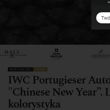
u
09:00 15.02.2023
ZEGARKI
IWC Portugieser Auto
"Chinese New Year”. L
kolorystyka