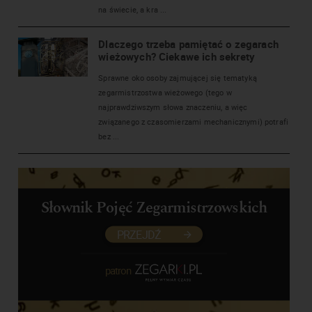
na świecie, a kra ...
Dlaczego trzeba pamiętać o zegarach
wieżowych? Ciekawe ich sekrety
Sprawne oko osoby zajmującej się tematyką
zegarmistrzostwa wieżowego (tego w
najprawdziwszym słowa znaczeniu, a więc
związanego z czasomierzami mechanicznymi) potrafi
bez ...
Słownik Pojęć Zegarmistrzowskich
PRZEJDŹ
patron