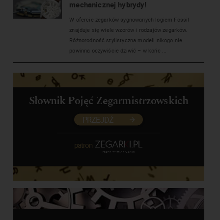
mechanicznej hybrydy!
W ofercie zegarków sygnowanych logiem Fossil
znajduje się wiele wzorów i rodzajów zegarków.
Różnorodność stylistyczna modeli nikogo nie
powinna oczywiście dziwić – w końc ...
Słownik Pojęć Zegarmistrzowskich
PRZEJDŹ
patron