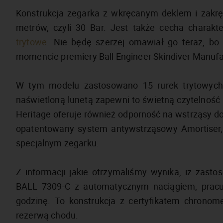
Konstrukcja zegarka z wkręcanym deklem i zak
metrów, czyli 30 Bar. Jest także cecha charakt
trytowe
. Nie będę szerzej omawiał go teraz, b
momencie premiery Ball Engineer Skindiver Manufa
W tym modelu zastosowano 15 rurek trytowych
naświetloną lunetą zapewni to świetną czytelność i
Heritage oferuje również odporność na wstrząsy d
opatentowany system antywstrząsowy Amortiser
specjalnym zegarku.
Z informacji jakie otrzymaliśmy wynika, iż zas
BALL 7309-C z automatycznym naciągiem, pracuj
godzinę. To konstrukcja z certyfikatem chronom
rezerwą chodu.