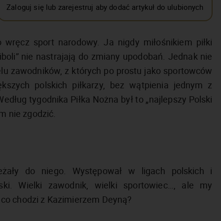
Zaloguj się lub zarejestruj aby dodać artykuł do ulubionych
o wręcz sport narodowy. Ja nigdy miłośnikiem piłki
iboli” nie nastrajają do zmiany upodobań. Jednak nie
ielu zawodników, z których po prostu jako sportowców
zych polskich piłkarzy, bez wątpienia jednym z
edług tygodnika Piłka Nożna był to „najlepszy Polski
ym nie zgodzić.
żały do niego. Występował w ligach polskich i
ski. Wielki zawodnik, wielki sportowiec…, ale my
 co chodzi z Kazimierzem Deyną?