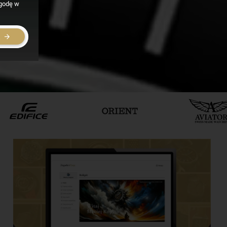
zgodę w
E