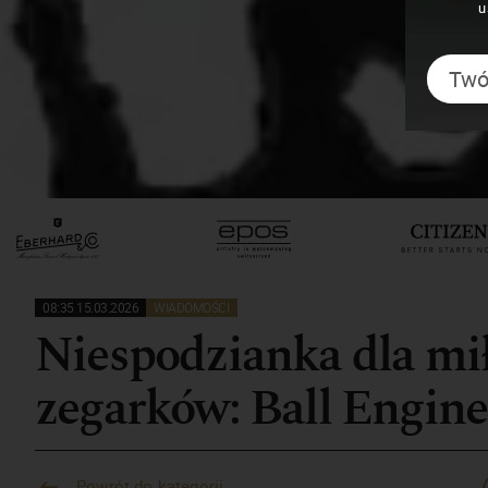
u
08:35 15.03.2026
WIADOMOŚCI
Niespodzianka dla mił
zegarków: Ball Engine
Powrót do kategorii