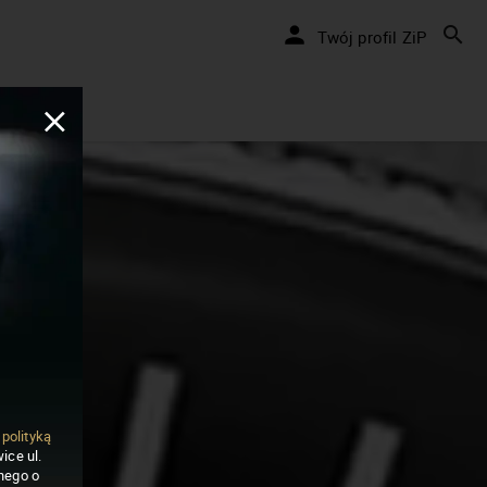
Twój profil ZiP
ą
polityką
ice ul.
nego o