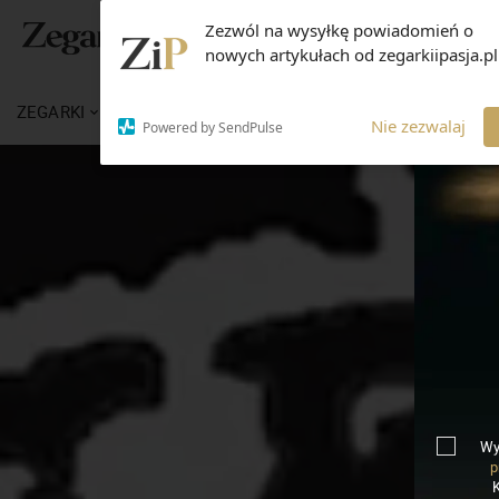
Zezwól na wysyłkę powiadomień o
nowych artykułach od zegarkiipasja.pl
ZEGARKI
WIADOMOŚCI
WIEDZA
MARKI
Nie zezwalaj
Powered by SendPulse
Wy
p