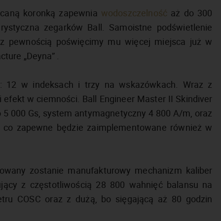
ręcaną koronką zapewnia
wodoszczelność
aż do 300
erystyczna zegarków Ball. Samoistne podświetlenie
o z pewnością poświęcimy mu więcej miejsca już w
cture „Deyna” .
: 12 w indeksach i trzy na wskazówkach. Wraz z
 efekt w ciemności. Ball Engineer Master II Skindiver
o 5 000 Gs, system antymagnetyczny 4 800 A/m, oraz
, co zapewne będzie zaimplementowane również w
tosowany zostanie manufakturowy mechanizm kaliber
ący z częstotliwością 28 800 wahnięć balansu na
etru COSC oraz z dużą, bo sięgającą aż 80 godzin