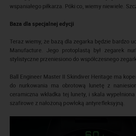
wspaniałego piłkarza. Póki co, wiemy niewiele. Sz
Baza dla specjalnej edycji
Teraz wiemy, że bazą dla zegarka będzie bardzo ud
Manufacture. Jego protoplastą był zegarek n
stylistyczne przeniesiono do współczesnego zegarka
Ball Engineer Master II Skindiver Heritage ma kope
do nurkowania ma obrotową lunetę z naniesio
ceramiczna wkładka tej lunety, i skala wypełnion
szafirowe z nałożoną powłoką antyrefleksyjną.