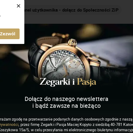
×
Nakręcamy pozytywnie... cały czas!
.
MAGAZYN ZEGARKI I PASJA
Zezwól
Dołącz do naszego newslettera
i bądź zawsze na bieżąco
rażam zgodę na przetwarzanie podanych danych osobowych zgodnie z nasz
rywatności
, przez firmę Zegarki i Pasja Maciej Kopyto z siedzibą 40-781 Katow
Koszykowa 15a/5, w celu przesyłania mi elektronicznego biuletynu informacyj