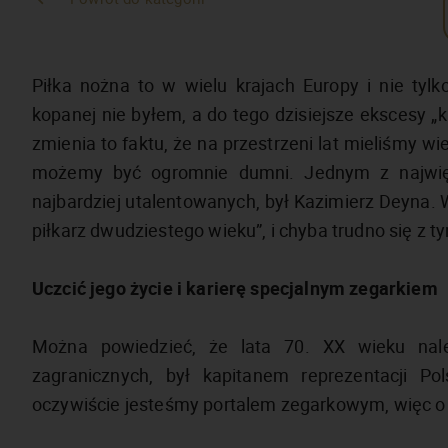
Piłka nożna to w wielu krajach Europy i nie tylk
kopanej nie byłem, a do tego dzisiejsze ekscesy „k
zmienia to faktu, że na przestrzeni lat mieliśmy w
możemy być ogromnie dumni. Jednym z najwięks
najbardziej utalentowanych, był Kazimierz Deyna. W
piłkarz dwudziestego wieku”, i chyba trudno się z t
Uczcić jego życie i karierę specjalnym zegarkiem
Można powiedzieć, że lata 70. XX wieku nale
zagranicznych, był kapitanem reprezentacji Pol
oczywiście jesteśmy portalem zegarkowym, więc o