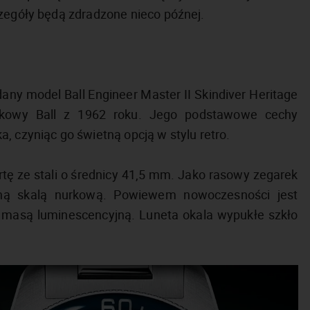
czegóły będą zdradzone nieco późnej.
any model Ball Engineer Master II Skindiver Heritage
urkowy Ball z 1962 roku. Jego podstawowe cechy
, czyniąc go świetną opcją w stylu retro.
rtę ze stali o średnicy 41,5 mm. Jako rasowy zegarek
ną skalą nurkową. Powiewem nowoczesności jest
a masą luminescencyjną. Luneta okala wypukłe szkło