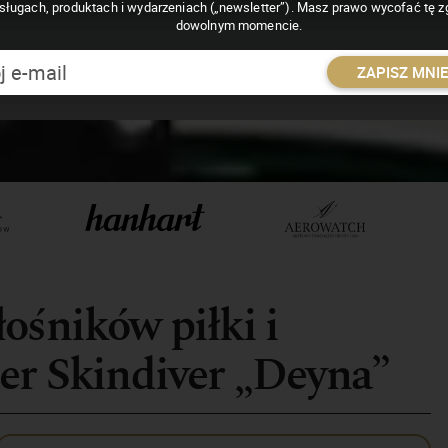
sługach, produktach i wydarzeniach („newsletter”). Masz prawo wycofać tę 
dowolnym momencie.
ZAPISZ MNI
ośników piłki i
er Skindiver „Deyna”