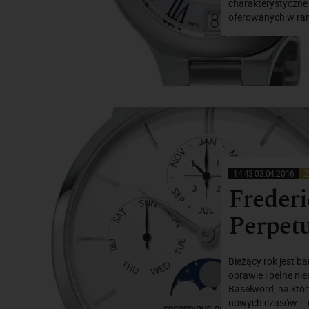
charakterystyczne 
oferowanych w rama
14:43 03.04.2016
Z
Freder
Perpetu
Bieżący rok jest b
oprawie i pełne n
Baselword, na któ
nowych czasów – n