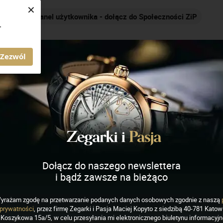
×
Nakręcamy pozytywnie... cały czas!
.
AGAZYN ZEGARKI I PASJA
Zezwól
ique Constant
Dołącz do naszego newslettera
i bądź zawsze na bieżąco
EGARKI
yrażam zgodę na przetwarzanie podanych danych osobowych zgodnie z naszą
que Constant -
prywatności
, przez firmę Zegarki i Pasja Maciej Kopyto z siedzibą 40-781 Katowi
Koszykowa 15a/5, w celu przesyłania mi elektronicznego biuletynu informacyj