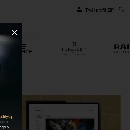
Twój profil ZiP
polityką
ce ul.
nego o