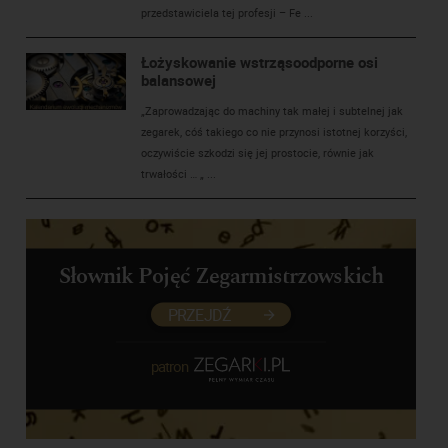
przedstawiciela tej profesji – Fe ...
Łożyskowanie wstrząsoodporne osi
balansowej
„Zaprowadzając do machiny tak małej i subtelnej jak
zegarek, cóś takiego co nie przynosi istotnej korzyści,
oczywiście szkodzi się jej prostocie, równie jak
trwałości … „ ...
Słownik Pojęć Zegarmistrzowskich
PRZEJDŹ
patron