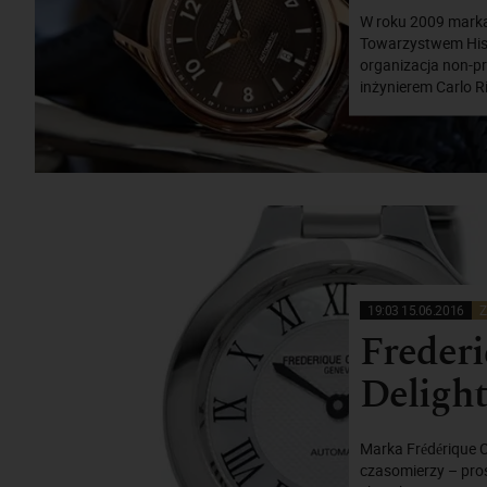
W roku 2009 marka
Towarzystwem Histo
organizacja non-pro
inżynierem Carlo Ri
19:03 15.06.2016
Z
Frederi
Deligh
Marka Frédérique 
czasomierzy – pros