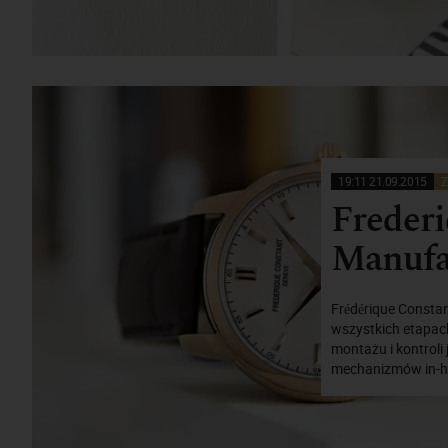
19:11 21.09.2015
Z
Frederi
Manufa
Frédérique Constan
wszystkich etapac
montażu i kontroli
mechanizmów in-hou