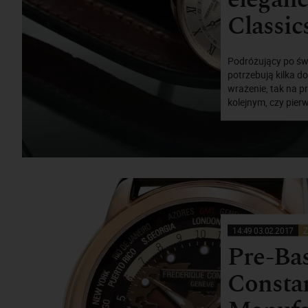
Classi
Podróżujący po świ
potrzebują kilka d
wrażenie, tak na 
kolejnym, czy pier
14:49 03.02.2017
Z
Pre-Bas
Constan