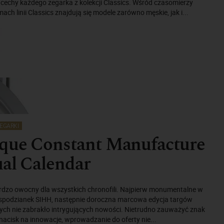
cechy każdego zegarka z kolekcji Classics. Wśród czasomierzy
ch linii Classics znajdują się modele zarówno męskie, jak i...
EGARKI
ique Constant Manufacture
al Calendar
ardzo owocny dla wszystkich chronofili. Najpierw monumentalne w
iespodzianek SIHH, następnie doroczna marcowa edycja targów
rych nie zabrakło intrygujących nowości. Nietrudno zauważyć znak
acisk na innowacje, wprowadzanie do oferty nie...