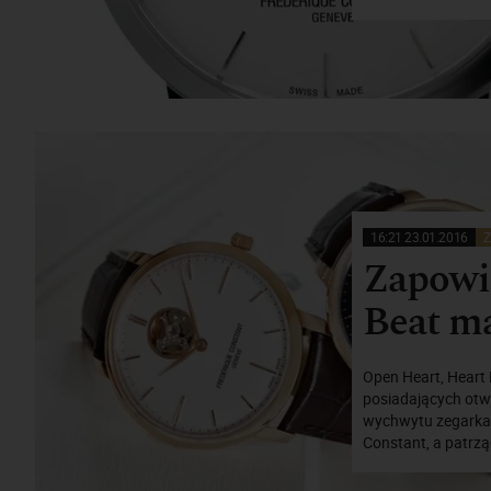
16:21 23.01.2016
Z
Zapowi
Beat ma
Open Heart, Heart 
posiadających otw
wychwytu zegarka.
Constant, a patrzą