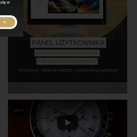
godę w
E
DOŁĄCZ TERAZ - ZALOGUJ SIĘ!