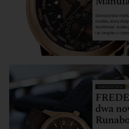
Manufa
Szwajcarska marka
modelu, który dołą
Worldtimer. Kolek
i w związku z częs
19:00 03.07.2016
Z
FREDE
dwa now
Runabo