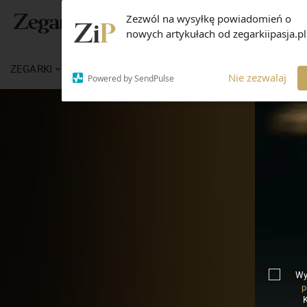
Zezwól na wysyłkę powiadomień o
nowych artykułach od zegarkiipasja.pl
ZEGARKI
WIADOMOŚCI
WIEDZA
MARKI
Nie zezwalaj
Powered by SendPulse
Wy
p