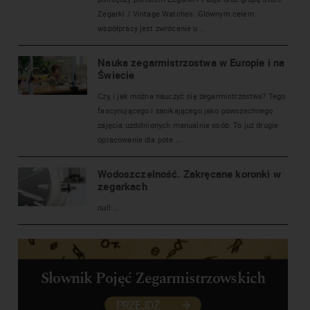
Zegarki / Vintage Watches. Głównym celem
współpracy jest zwrócenie u ...
Nauka zegarmistrzostwa w Europie i na
Świecie
Czy, i jak można nauczyć się zegarmistrzostwa? Tego
fascynującego i zanikającego jako powszechnego
zajęcia uzdolnionych manualnie osób. To już drugie
opracowanie dla pote ...
Wodoszczelność. Zakręcane koronki w
zegarkach
null ...
Słownik Pojęć Zegarmistrzowskich
PRZEJDŹ