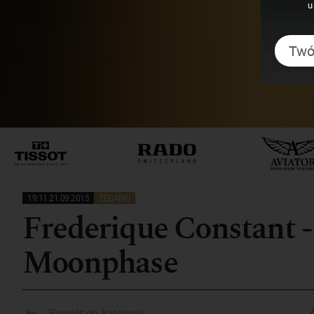
u
19:11 21.09.2015
ZEGARKI
Frederique Constant -
Moonphase
Powrót do kategorii