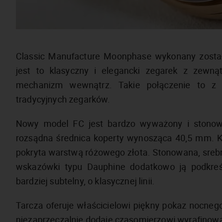
Classic Manufacture Moonphase wykonany został 
jest to klasyczny i elegancki zegarek z zewną
mechanizm wewnątrz. Takie połączenie to z 
tradycyjnych zegarków.
Nowy model FC jest bardzo wyważony i stono
rozsądna średnica koperty wynosząca 40,5 mm. K
pokryta warstwą różowego złota. Stonowana, srebrn
wskazówki typu Dauphine dodatkowo ją podkreśl
bardziej subtelny, o klasycznej linii.
Tarcza oferuje właścicielowi piękny pokaz nocneg
niezaprzeczalnie dodaje czasomierzowi wyrafino