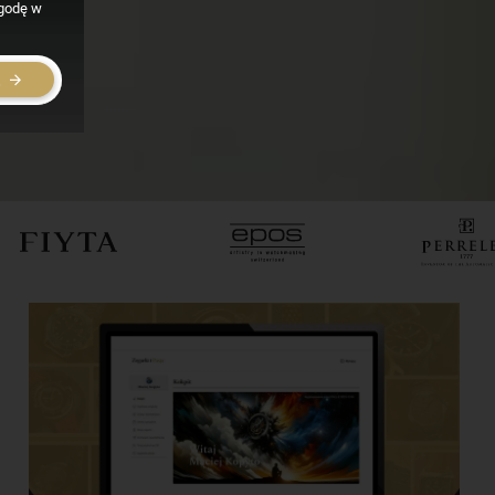
zgodę w
E