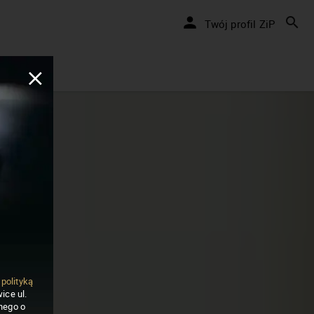
Twój profil ZiP
ą
polityką
ice ul.
nego o