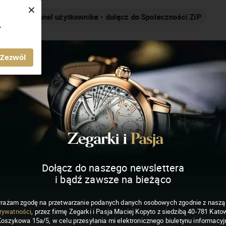
×
Nakręcamy pozytywnie... cały czas!
.
MAGAZYN ZEGARKI I PASJA
Zezwól
Dołącz do naszego newslettera
i bądź zawsze na bieżąco
rażam zgodę na przetwarzanie podanych danych osobowych zgodnie z nasz
rywatności
, przez firmę Zegarki i Pasja Maciej Kopyto z siedzibą 40-781 Katow
Koszykowa 15a/5, w celu przesyłania mi elektronicznego biuletynu informacyj