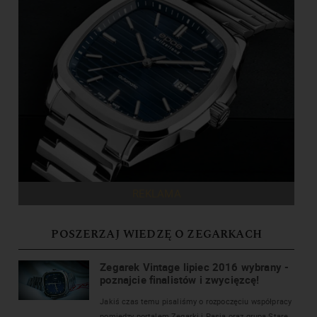
REKLAMA
POSZERZAJ WIEDZĘ O ZEGARKACH
Zegarek Vintage lipiec 2016 wybrany -
poznajcie finalistów i zwycięzcę!
Jakiś czas temu pisaliśmy o rozpoczęciu współpracy
pomiędzy portalem Zegarki i Pasja oraz grupą Stare